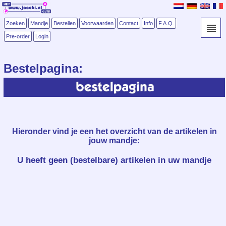
Zoeken
Mandje
Bestellen
Voorwaarden
Contact
Info
F.A.Q.
Pre-order
Login
Bestelpagina:
Hieronder vind je een het overzicht
van de artikelen in
jouw mandje:
U heeft geen (bestelbare) artikelen in uw mandje