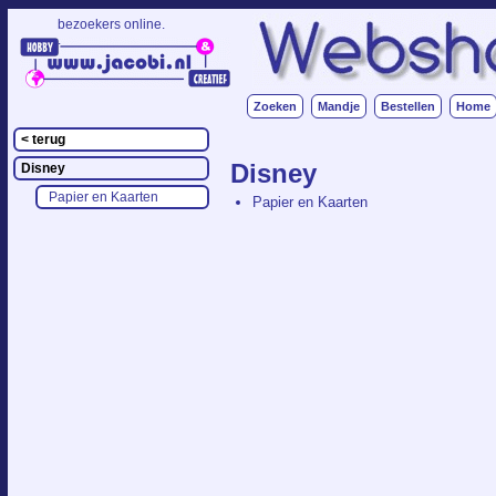
bezoekers online.
.
Zoeken
Mandje
Bestellen
Home
< terug
Disney
Disney
Papier en Kaarten
Papier en Kaarten