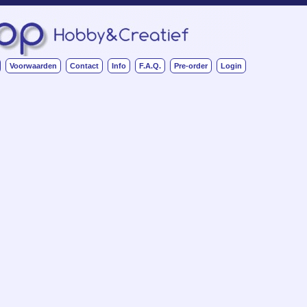
Voorwaarden
Contact
Info
F.A.Q.
Pre-order
Login