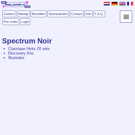
Zoeken
Mandje
Bestellen
Voorwaarden
Contact
Info
F.A.Q.
Pre-order
Login
Spectrum Noir
Classique Hints Of sets
Discovery Kits
Illustrator