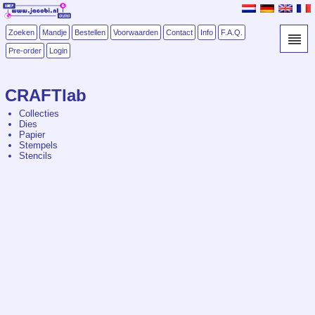
Zoeken
Mandje
Bestellen
Voorwaarden
Contact
Info
F.A.Q.
Pre-order
Login
CRAFTlab
Collecties
Dies
Papier
Stempels
Stencils