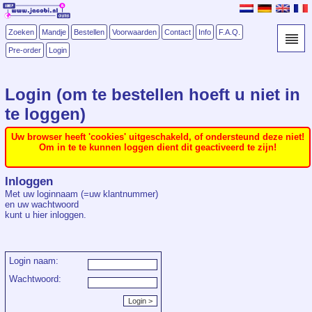
Zoeken
Mandje
Bestellen
Voorwaarden
Contact
Info
F.A.Q.
Pre-order
Login
Login (om te bestellen hoeft u niet in
te loggen)
Uw browser heeft 'cookies' uitgeschakeld, of ondersteund deze niet!
Om in te te kunnen loggen dient dit geactiveerd te zijn!
Inloggen
Met uw loginnaam (=uw klantnummer)
en uw wachtwoord
kunt u hier inloggen.
Login naam:
Wachtwoord: