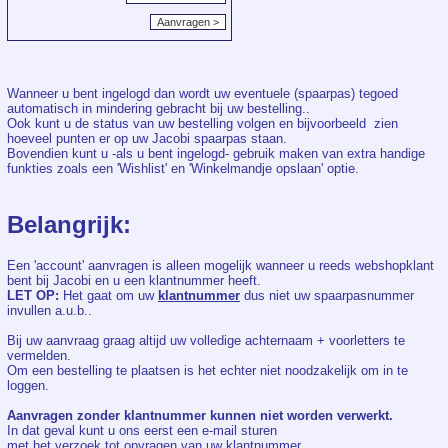
Wanneer u bent ingelogd dan wordt uw eventuele (spaarpas) tegoed
automatisch in mindering gebracht bij uw bestelling..
Ook kunt u de status van uw bestelling volgen en bijvoorbeeld zien
hoeveel punten er op uw Jacobi spaarpas staan.
Bovendien kunt u -als u bent ingelogd- gebruik maken van extra handige
funkties zoals een 'Wishlist' en 'Winkelmandje opslaan' optie.
Belangrijk:
Een 'account' aanvragen is alleen mogelijk wanneer u reeds webshopklant
bent bij Jacobi en u een klantnummer heeft.
LET OP:
Het gaat om uw
klantnummer
dus niet uw spaarpasnummer
invullen a.u.b..
Bij uw aanvraag graag altijd uw volledige achternaam + voorletters te
vermelden.
Om een bestelling te plaatsen is het echter niet noodzakelijk om in te
loggen.
Aanvragen zonder klantnummer kunnen niet worden verwerkt.
In dat geval kunt u ons eerst een e-mail sturen
met het verzoek tot opvragen van uw klantnummer.