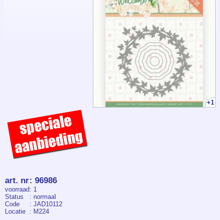
+1
art. nr
:
96986
voorraad
: 1
Status
: normaal
Code
: JAD10112
Locatie
: M224