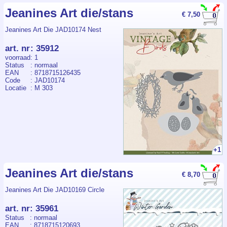
Jeanines Art die/stans
€ 7,50
Jeanines Art Die JAD10174 Nest
art. nr
:
35912
voorraad
: 1
Status
: normaal
EAN
: 8718715126435
Code
: JAD10174
Locatie
: M 303
+1
Jeanines Art die/stans
€ 8,70
Jeanines Art Die JAD10169 Circle
art. nr
:
35961
Status
: normaal
EAN
: 8718715120693