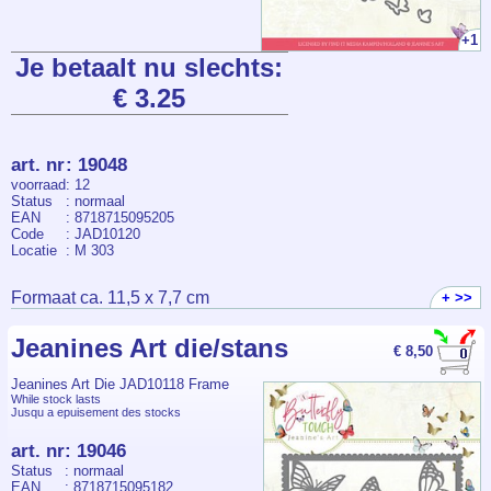
+1
Je betaalt nu slechts:
€ 3.25
art. nr
:
19048
voorraad
: 12
Status
: normaal
EAN
: 8718715095205
Code
: JAD10120
Locatie
: M 303
Formaat ca. 11,5 x 7,7 cm
+ >>
Jeanines Art die/stans
€ 8,50
Jeanines Art Die JAD10118 Frame
While stock lasts
Jusqu a epuisement des stocks
art. nr
:
19046
Status
: normaal
EAN
: 8718715095182