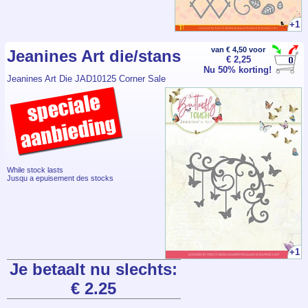
+1
van € 4,50 voor
Jeanines Art die/stans
€ 2,25
Nu 50% korting!
Jeanines Art Die JAD10125 Corner Sale
While stock lasts
Jusqu a epuisement des stocks
+1
Je betaalt nu slechts:
€ 2.25