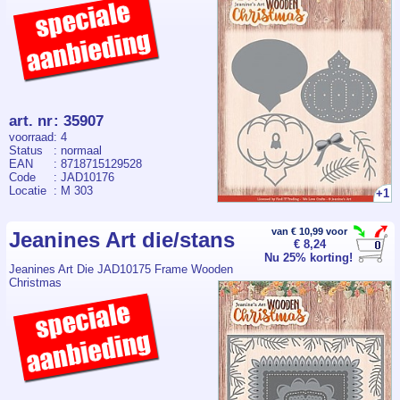
art. nr
:
35907
voorraad
: 4
Status
: normaal
EAN
: 8718715129528
Code
: JAD10176
Locatie
: M 303
+1
van € 10,99 voor
Jeanines Art die/stans
€ 8,24
Nu 25% korting!
Jeanines Art Die JAD10175 Frame Wooden
Christmas