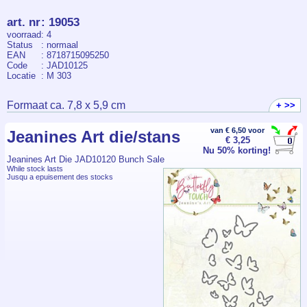
art. nr
:
19053
voorraad
: 4
Status
: normaal
EAN
: 8718715095250
Code
: JAD10125
Locatie
: M 303
Formaat ca. 7,8 x 5,9 cm
+ >>
van € 6,50 voor
Jeanines Art die/stans
€ 3,25
Nu 50% korting!
Jeanines Art Die JAD10120 Bunch Sale
While stock lasts
Jusqu a epuisement des stocks