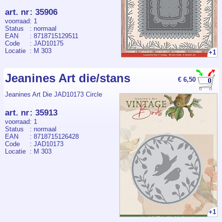
art. nr
:
35906
voorraad
: 1
Status
: normaal
EAN
: 8718715129511
Code
: JAD10175
Locatie
: M 303
+1
Jeanines Art die/stans
€ 6,50
Jeanines Art Die JAD10173 Circle
art. nr
:
35913
voorraad
: 1
Status
: normaal
EAN
: 8718715126428
Code
: JAD10173
Locatie
: M 303
+1