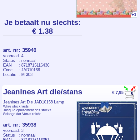
+1
Je betaalt nu slechts:
€ 1.38
art. nr
:
35946
voorraad
: 4
Status
: normaal
EAN
: 8718715116436
Code
: JAD10166
Locatie
: M 303
Jeanines Art die/stans
€ 7,95
Jeanines Art Die JAD10158 Lamp
While stock lasts
Jusqu a epuisement des stocks
Solange der Vorrat reicht.
art. nr
:
35938
voorraad
: 3
Status
: normaal
EAN
: 8718715116351