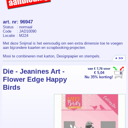
art. nr
:
96947
Status
: normaal
Code
: JAD10090
Locatie
: M224
Met deze Snijmal is het eenvoudig om een extra dimensie toe te voegen
aan bijzondere kaarten en scrapbooking-projecten.
Mooi te combineren met karton, Designpapier en stempels.
+ >>
De Snijmal is geschikt voor de gangbare stans- en embossingmachines.
van € 7,76 voor
Die - Jeanines Art -
€ 5,04
Verpakt per stuk.
Nu 35% korting!
Flower Edge Happy
Birds