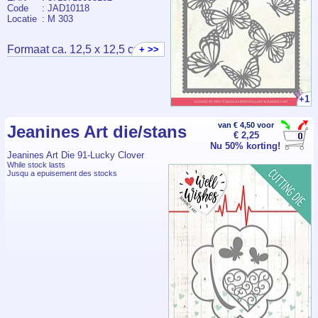
Code
: JAD10118
Locatie
: M 303
Formaat ca. 12,5 x 12,5 cm
+ >>
+1
van € 4,50 voor
Jeanines Art die/stans
€ 2,25
Nu 50% korting!
Jeanines Art Die 91-Lucky Clover
While stock lasts
Jusqu a epuisement des stocks