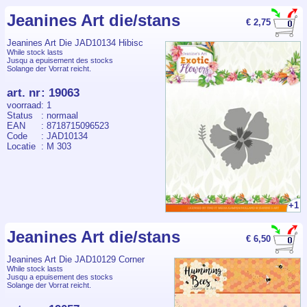
Jeanines Art die/stans
€ 2,75
Jeanines Art Die JAD10134 Hibisc
While stock lasts
Jusqu a epuisement des stocks
Solange der Vorrat reicht.
art. nr
:
19063
voorraad
: 1
Status
: normaal
EAN
: 8718715096523
Code
: JAD10134
Locatie
: M 303
+1
Jeanines Art die/stans
€ 6,50
Jeanines Art Die JAD10129 Corner
While stock lasts
Jusqu a epuisement des stocks
Solange der Vorrat reicht.