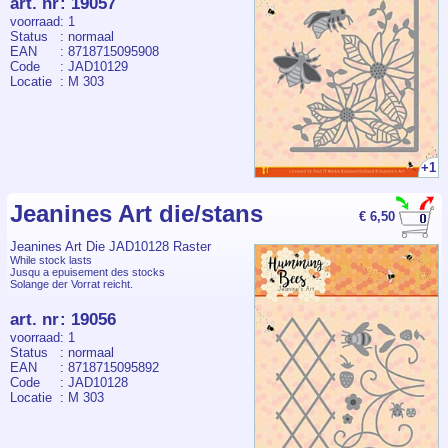
art. nr
:
19057
voorraad
: 1
Status
: normaal
EAN
: 8718715095908
Code
: JAD10129
Locatie
: M 303
+1
Jeanines Art die/stans
€ 6,50
Jeanines Art Die JAD10128 Raster
While stock lasts
Jusqu a epuisement des stocks
Solange der Vorrat reicht.
art. nr
:
19056
voorraad
: 1
Status
: normaal
EAN
: 8718715095892
Code
: JAD10128
Locatie
: M 303