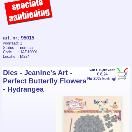
art. nr
:
95015
voorraad
: 1
Status
: normaal
Code
: JAD10001
Locatie
: M224
van € 10,99 voor
Dies - Jeanine's Art -
€ 8,24
Nu 25% korting!
Perfect Butterfly Flowers
- Hydrangea