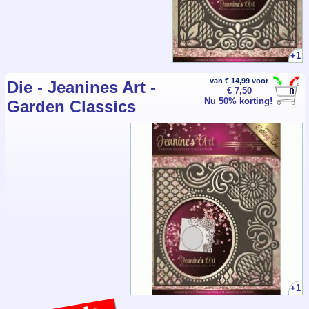
+1
van € 14,99 voor
Die - Jeanines Art -
€ 7,50
Nu 50% korting!
Garden Classics
+1