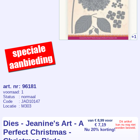
+1
art. nr
:
96181
voorraad
: 1
Status
: normaal
Code
: JAD10147
Locatie
: M303
van € 8,99 voor
Dies - Jeanine's Art - A
Dit artikel
€ 7,19
kan nu nog niet
worden besteld.
Nu 20% korting!
Perfect Christmas -