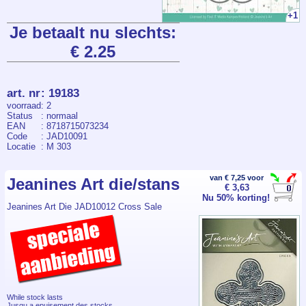
+1
Je betaalt nu slechts:
€ 2.25
art. nr
:
19183
voorraad
: 2
Status
: normaal
EAN
: 8718715073234
Code
: JAD10091
Locatie
: M 303
van € 7,25 voor
Jeanines Art die/stans
€ 3,63
Nu 50% korting!
Jeanines Art Die JAD10012 Cross Sale
While stock lasts
Jusqu a epuisement des stocks