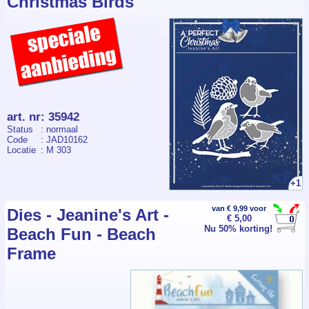
Christmas Birds
art. nr
:
35942
Status
: normaal
Code
: JAD10162
Locatie
: M 303
+1
van € 9,99 voor
Dies - Jeanine's Art -
€ 5,00
Nu 50% korting!
Beach Fun - Beach
Frame