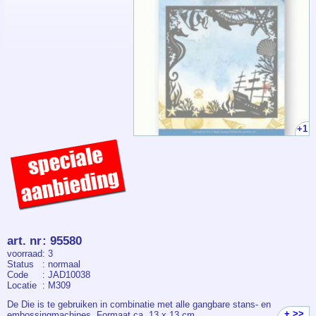
+1
art. nr
:
95580
voorraad
: 3
Status
: normaal
Code
: JAD10038
Locatie
: M309
De Die is te gebruiken in combinatie met alle gangbare stans- en
+ >>
embossingmachines. Formaat ca. 13 x 13 cm.