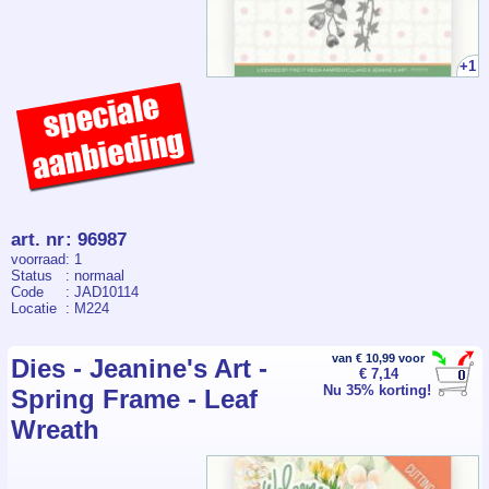
+1
art. nr
:
96987
voorraad
: 1
Status
: normaal
Code
: JAD10114
Locatie
: M224
van € 10,99 voor
Dies - Jeanine's Art -
€ 7,14
Nu 35% korting!
Spring Frame - Leaf
Wreath