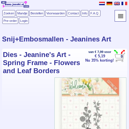
Zoeken
Mandje
Bestellen
Voorwaarden
Contact
Info
F.A.Q.
Pre-order
Login
Snij+Embosmallen - Jeanines Art
van € 7,99 voor
Dies - Jeanine's Art -
€ 5,19
Nu 35% korting!
Spring Frame - Flowers
and Leaf Borders