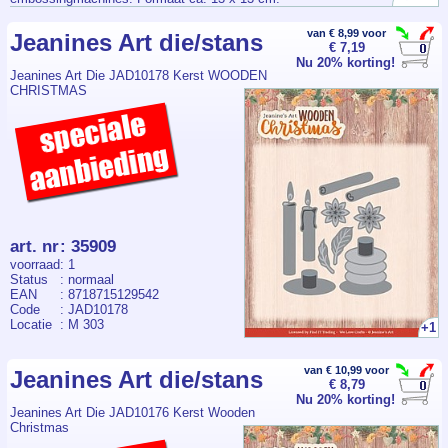
van € 8,99 voor
Jeanines Art die/stans
€ 7,19
Nu 20% korting!
Jeanines Art Die JAD10178 Kerst WOODEN
CHRISTMAS
art. nr
:
35909
voorraad
: 1
Status
: normaal
EAN
: 8718715129542
Code
: JAD10178
Locatie
: M 303
+1
van € 10,99 voor
Jeanines Art die/stans
€ 8,79
Nu 20% korting!
Jeanines Art Die JAD10176 Kerst Wooden
Christmas