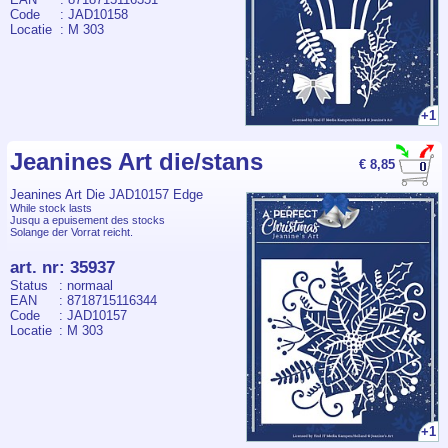
Code
: JAD10158
Locatie
: M 303
+1
Jeanines Art die/stans
€ 8,85
Jeanines Art Die JAD10157 Edge
While stock lasts
Jusqu a epuisement des stocks
Solange der Vorrat reicht.
art. nr
:
35937
Status
: normaal
EAN
: 8718715116344
Code
: JAD10157
Locatie
: M 303
+1