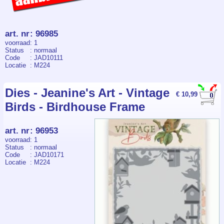
art. nr
:
96985
voorraad
: 1
Status
: normaal
Code
: JAD10111
Locatie
: M224
Dies - Jeanine's Art - Vintage
€ 10,99
Birds - Birdhouse Frame
art. nr
:
96953
voorraad
: 1
Status
: normaal
Code
: JAD10171
Locatie
: M224