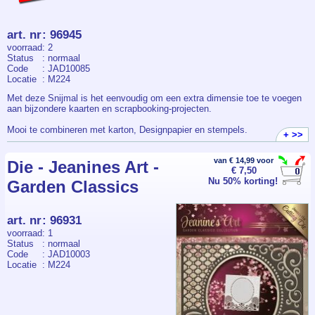
art. nr
:
96945
voorraad
: 2
Status
: normaal
Code
: JAD10085
Locatie
: M224
Met deze Snijmal is het eenvoudig om een extra dimensie toe te voegen
aan bijzondere kaarten en scrapbooking-projecten.
Mooi te combineren met karton, Designpapier en stempels.
+ >>
De Snijmal is geschikt voor de gangbare stans- en embossingmachines.
van € 14,99 voor
Die - Jeanines Art -
€ 7,50
Verpakt per stuk.
Nu 50% korting!
Garden Classics
art. nr
:
96931
voorraad
: 1
Status
: normaal
Code
: JAD10003
Locatie
: M224