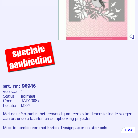
+1
art. nr
:
96946
voorraad
: 1
Status
: normaal
Code
: JAD10087
Locatie
: M224
Met deze Snijmal is het eenvoudig om een extra dimensie toe te voegen
aan bijzondere kaarten en scrapbooking-projecten.
Mooi te combineren met karton, Designpapier en stempels.
+ >>
De Snijmal is geschikt voor de gangbare stans- en embossingmachines.