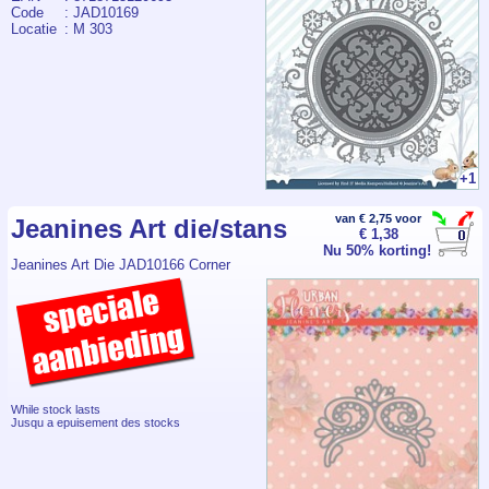
Code
: JAD10169
Locatie
: M 303
+1
van € 2,75 voor
Jeanines Art die/stans
€ 1,38
Nu 50% korting!
Jeanines Art Die JAD10166 Corner
While stock lasts
Jusqu a epuisement des stocks