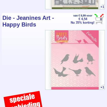
+1
van € 6,99 voor
Die - Jeanines Art -
€ 4,54
Nu 35% korting!
Happy Birds
+1