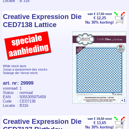
Locatie
: B 318
van € 17,50 voor
Creative Expression Die
€ 12,25
Nu 30% korting!
CED7138 Lattice
While stock lasts
Jusqu a epuisement des stocks
Solange der Vorrat reicht.
art. nr
:
29999
voorraad
: 1
Status
: normaal
EAN
: 5055305975459
+1
Code
: CED7138
Locatie
: B316
van € 19,50 voor
Creative Expression Die
€ 13,65
Nu 30% korting!