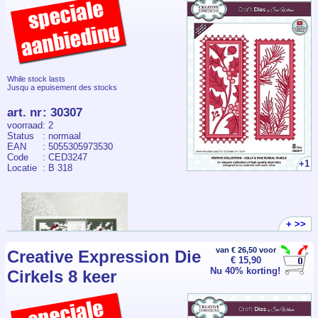
While stock lasts
Jusqu a epuisement des stocks
art. nr
:
30307
voorraad
: 2
Status
: normaal
EAN
: 5055305973530
Code
: CED3247
+1
Locatie
: B 318
+ >>
van € 26,50 voor
Creative Expression Die
€ 15,90
Nu 40% korting!
Cirkels 8 keer