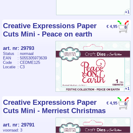
+1
Creative Expressions Paper
€ 4,95
Cuts Mini - Peace on earth
art. nr
:
29793
Status
: normaal
EAN
: 5055305973639
Code
: CEDME125
Locatie
: C3
+1
Creative Expressions Paper
€ 4,95
Cuts Mini - Merriest Christmas
art. nr
:
29791
voorraad
: 3