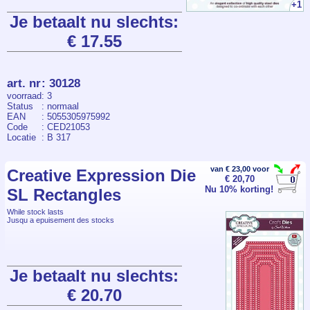
+1
Je betaalt nu slechts:
€ 17.55
art. nr
:
30128
voorraad
: 3
Status
: normaal
EAN
: 5055305975992
Code
: CED21053
Locatie
: B 317
van € 23,00 voor
Creative Expression Die
€ 20,70
Nu 10% korting!
SL Rectangles
While stock lasts
Jusqu a epuisement des stocks
Je betaalt nu slechts:
€ 20.70