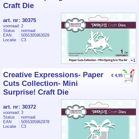
Craft Die
art. nr
:
30375
voorraad
: 2
Status
: normaal
EAN
: 5055305963029
Locatie
: C3
+1
Creative Expressions- Paper
€ 4,95
Cuts Collection- Mini
Surprise! Craft Die
art. nr
:
30372
voorraad
: 3
Status
: normaal
EAN
: 5055305962978
Locatie
: C3