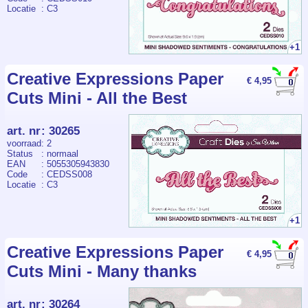
Locatie
: C3
+1
Creative Expressions Paper
€ 4,95
Cuts Mini - All the Best
art. nr
:
30265
voorraad
: 2
Status
: normaal
EAN
: 5055305943830
Code
: CEDSS008
Locatie
: C3
+1
Creative Expressions Paper
€ 4,95
Cuts Mini - Many thanks
art. nr
:
30264