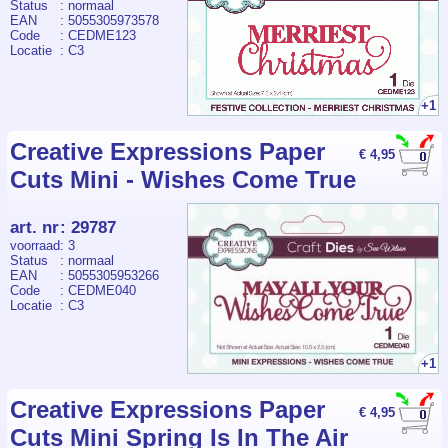
Status
: normaal
EAN
: 5055305973578
Code
: CEDME123
Locatie
: C3
+1
Creative Expressions Paper
€ 4,95
Cuts Mini - Wishes Come True
art. nr
:
29787
voorraad
: 3
Status
: normaal
EAN
: 5055305953266
Code
: CEDME040
Locatie
: C3
+1
Creative Expressions Paper
€ 4,95
Cuts Mini Spring Is In The Air