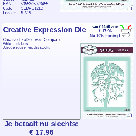
EAN
: 5055305973455
Code
: CEDPC1212
+1
Locatie
: B 318
van € 19,95 voor
Creative Expression Die
€ 17,96
Nu 10% korting!
Creative ExpDie Two's Company
While stock lasts
Jusqu a epuisement des stocks
+1
Je betaalt nu slechts:
€ 17.96