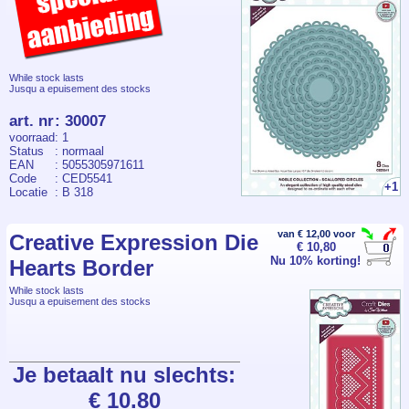
While stock lasts
Jusqu a epuisement des stocks
art. nr
:
30007
voorraad
: 1
Status
: normaal
EAN
: 5055305971611
Code
: CED5541
+1
Locatie
: B 318
van € 12,00 voor
Creative Expression Die
€ 10,80
Nu 10% korting!
Hearts Border
While stock lasts
Jusqu a epuisement des stocks
Je betaalt nu slechts:
€ 10.80