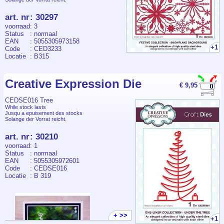
art. nr
:
30297
voorraad
: 3
Status
: normaal
EAN
: 5055305973158
+1
Code
: CED3233
Locatie
: B315
Creative Expression Die
€ 9,95
CEDSE016 Tree
While stock lasts
Jusqu a epuisement des stocks
Solange der Vorrat reicht.
art. nr
:
30210
voorraad
: 1
Status
: normaal
EAN
: 5055305972601
Code
: CEDSE016
Locatie
: B 319
+ >>
+1