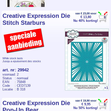
van € 23,00 voor
Creative Expression Die
€ 13,80
Nu 40% korting!
Stitch Starburs
While stock lasts
Jusqu a epuisement des stocks
art. nr
:
29942
voorraad
: 2
Status
: normaal
EAN
: 75848
Code
: CED7139
+1
Locatie
: B 318
van € 19,90 voor
Creative Expression Die
€ 9,95
Nu 50% korting!
Pop-Up Bear