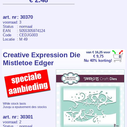
art. nr
:
30370
voorraad
: 3
Status
: normaal
EAN
: 5055305974124
Code
: CEDJG003
Locatie
: M 49
van € 16,25 voor
Creative Expression Die
€ 9,75
Nu 40% korting!
Mistletoe Edger
While stock lasts
Jusqu a epuisement des stocks
art. nr
:
30301
voorraad
: 2
Status
: normaal