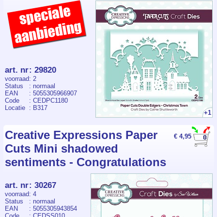
art. nr
:
29820
voorraad
: 2
Status
: normaal
EAN
: 5055305966907
Code
: CEDPC1180
Locatie
: B317
+1
Creative Expressions Paper
€ 4,95
Cuts Mini shadowed
sentiments - Congratulations
art. nr
:
30267
voorraad
: 4
Status
: normaal
EAN
: 5055305943854
Code
: CEDSS010