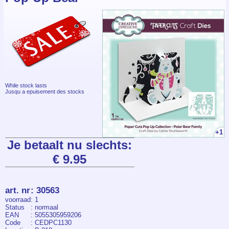
While stock lasts
Jusqu a epuisement des stocks
+1
Je betaalt nu slechts:
€ 9.95
art. nr
:
30563
voorraad
: 1
Status
: normaal
EAN
: 5055305959206
Code
: CEDPC1130