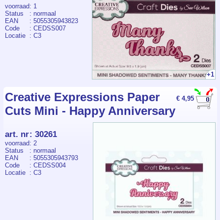
voorraad
: 1
Status
: normaal
EAN
: 5055305943823
Code
: CEDSS007
Locatie
: C3
+1
Creative Expressions Paper
€ 4,95
Cuts Mini - Happy Anniversary
art. nr
:
30261
voorraad
: 2
Status
: normaal
EAN
: 5055305943793
Code
: CEDSS004
Locatie
: C3