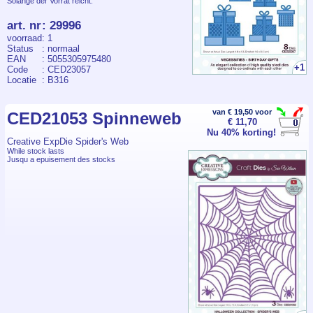
Solange der Vorrat reicht.
art. nr
:
29996
voorraad
: 1
Status
: normaal
EAN
: 5055305975480
+1
Code
: CED23057
Locatie
: B316
van € 19,50 voor
CED21053 Spinneweb
€ 11,70
Nu 40% korting!
Creative ExpDie Spider's Web
While stock lasts
Jusqu a epuisement des stocks