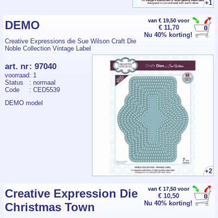
+1
van € 19,50 voor
DEMO
€ 11,70
Nu 40% korting!
Creative Expressions die Sue Wilson Craft Die
Noble Collection Vintage Label
art. nr
:
97040
voorraad
: 1
Status
: normaal
Code
: CED5539
DEMO model
+2
van € 17,50 voor
Creative Expression Die
€ 10,50
Nu 40% korting!
Christmas Town