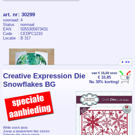
art. nr
:
30299
voorraad
: 4
Status
: normaal
EAN
: 5055305973431
Code
: CEDPC1210
Locatie
: B 317
+ >>
van € 15,50 voor
Creative Expression Die
€ 10,85
Nu 30% korting!
Snowflakes BG
While stock lasts
Jusqu a epuisement des stocks
Solange der Vorrat reicht.