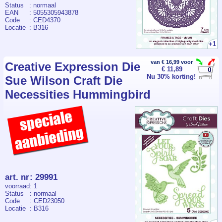
Status
: normaal
EAN
: 5055305943878
Code
: CED4370
Locatie
: B316
+1
van € 16,99 voor
Creative Expression Die
€ 11,89
Nu 30% korting!
Sue Wilson Craft Die
Necessities Hummingbird
art. nr
:
29991
voorraad
: 1
Status
: normaal
Code
: CED23050
Locatie
: B316