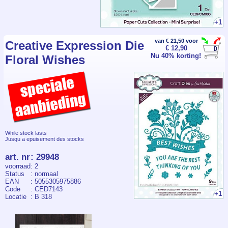
+1
van € 21,50 voor
Creative Expression Die
€ 12,90
Nu 40% korting!
Floral Wishes
While stock lasts
Jusqu a epuisement des stocks
art. nr
:
29948
voorraad
: 2
Status
: normaal
EAN
: 5055305975886
Code
: CED7143
+1
Locatie
: B 318