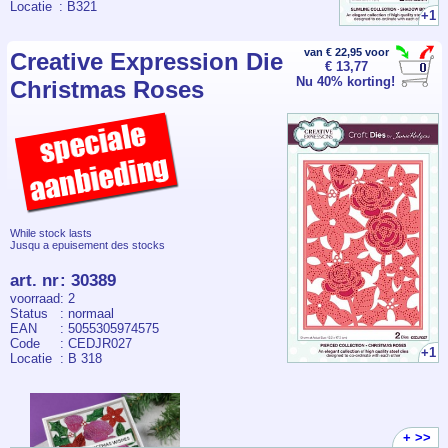
Locatie
: B321
+1
van € 22,95 voor
Creative Expression Die
€ 13,77
Nu 40% korting!
Christmas Roses
While stock lasts
Jusqu a epuisement des stocks
art. nr
:
30389
voorraad
: 2
Status
: normaal
EAN
: 5055305974575
Code
: CEDJR027
+1
Locatie
: B 318
+ >>