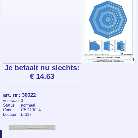
+1
Je betaalt nu slechts:
€ 14.63
art. nr
:
30022
voorraad
: 3
Status
: normaal
Code
: CEDJR024
Locatie
: B 317