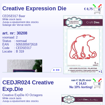
Creative Expression Die
€ 8,75
CEDSE017 Beer
While stock lasts
Jusqu a epuisement des stocks
Solange der Vorrat reicht.
art. nr
:
30208
voorraad
: 2
Status
: normaal
EAN
: 5055305972618
Code
: CEDSE017
Locatie
: B 319
+ >>
+1
van € 16,25 voor
CEDJR024 Creative
€ 14,63
Nu 10% korting!
Exp.Die
Creative ExpDie IO Octagons
While stock lasts
Jusqu a epuisement des stocks