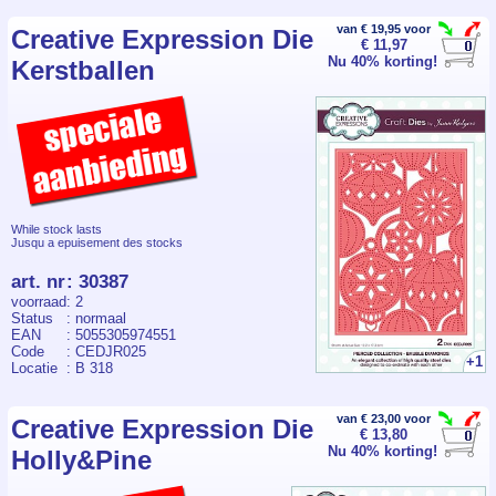
van € 19,95 voor
Creative Expression Die
€ 11,97
Nu 40% korting!
Kerstballen
While stock lasts
Jusqu a epuisement des stocks
art. nr
:
30387
voorraad
: 2
Status
: normaal
EAN
: 5055305974551
Code
: CEDJR025
+1
Locatie
: B 318
van € 23,00 voor
Creative Expression Die
€ 13,80
Nu 40% korting!
Holly&Pine