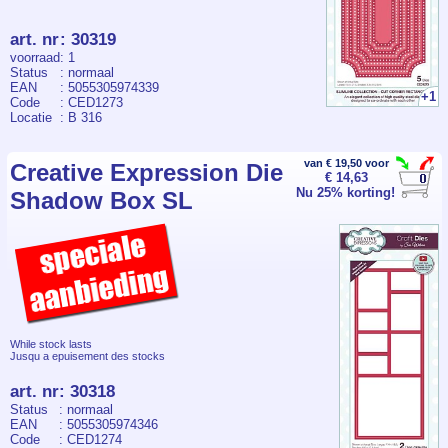
art. nr
:
30319
voorraad
: 1
Status
: normaal
EAN
: 5055305974339
+1
Code
: CED1273
Locatie
: B 316
van € 19,50 voor
Creative Expression Die
€ 14,63
Nu 25% korting!
Shadow Box SL
While stock lasts
Jusqu a epuisement des stocks
art. nr
:
30318
Status
: normaal
EAN
: 5055305974346
Code
: CED1274