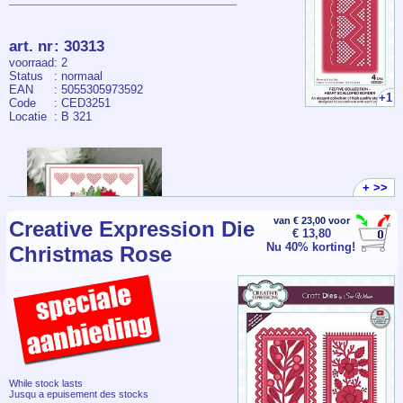
art. nr
:
30313
voorraad
: 2
Status
: normaal
EAN
: 5055305973592
+1
Code
: CED3251
Locatie
: B 321
+ >>
van € 23,00 voor
Creative Expression Die
€ 13,80
Nu 40% korting!
Christmas Rose
While stock lasts
Jusqu a epuisement des stocks