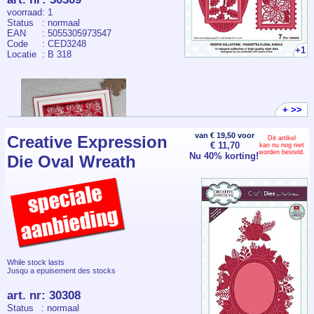
voorraad
: 1
Status
: normaal
EAN
: 5055305973547
Code
: CED3248
+1
Locatie
: B 318
+ >>
van € 19,50 voor
Creative Expression
Dit artikel
€ 11,70
kan nu nog niet
worden besteld.
Nu 40% korting!
Die Oval Wreath
While stock lasts
Jusqu a epuisement des stocks
art. nr
:
30308
Status
: normaal