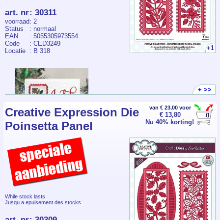
art. nr
:
30311
voorraad
: 2
Status
: normaal
EAN
: 5055305973554
Code
: CED3249
+1
Locatie
: B 318
+ >>
van € 23,00 voor
Creative Expression Die
€ 13,80
Nu 40% korting!
Poinsetta Panel
While stock lasts
Jusqu a epuisement des stocks
art. nr
:
30309