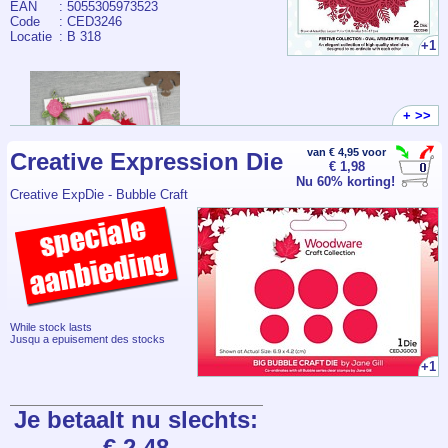
EAN
: 5055305973523
Code
: CED3246
Locatie
: B 318
+1
+ >>
van € 4,95 voor
Creative Expression Die
€ 1,98
Nu 60% korting!
Creative ExpDie - Bubble Craft
While stock lasts
Jusqu a epuisement des stocks
+1
Je betaalt nu slechts:
€ 2.48