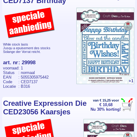
CED7137 Birthday
While stock lasts
Jusqu a epuisement des stocks
Solange der Vorrat reicht.
art. nr
:
29998
voorraad
: 1
Status
: normaal
EAN
: 5055305975442
+1
Code
: CED7137
Locatie
: B316
van € 15,25 voor
Creative Expression Die
€ 10,68
Nu 30% korting!
CED23056 Kaarsjes