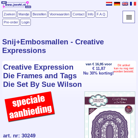
Zoeken
Mandje
Bestellen
Voorwaarden
Contact
Info
F.A.Q.
Pre-order
Login
Snij+Embosmallen - Creative
Expressions
van € 16,95 voor
Creative Expression
Dit artikel
€ 11,87
kan nu nog niet
worden besteld.
Nu 30% korting!
Die Frames and Tags
Die Set By Sue Wilson
art. nr
:
30249