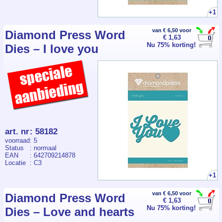
+1
van € 6,50 voor
Diamond Press Word
€ 1,63
Nu 75% korting!
Dies – I love you
art. nr
:
58182
voorraad
: 5
Status
: normaal
EAN
: 642709214878
Locatie
: C3
+1
van € 6,50 voor
Diamond Press Word
€ 1,63
Nu 75% korting!
Dies – Love and hearts