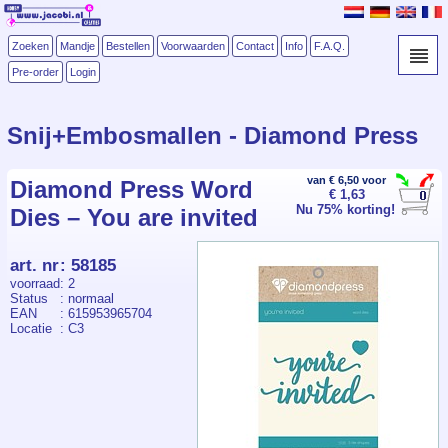
Zoeken
Mandje
Bestellen
Voorwaarden
Contact
Info
F.A.Q.
Pre-order
Login
Snij+Embosmallen - Diamond Press
van € 6,50 voor
Diamond Press Word
€ 1,63
Nu 75% korting!
Dies – You are invited
art. nr
:
58185
voorraad
: 2
Status
: normaal
EAN
: 615953965704
Locatie
: C3