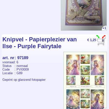
+1
Knipvel - Papierplezier van
€ 1,25
Ilse - Purple Fairytale
art. nr
:
97189
voorraad
: 6
Status
: normaal
Code
: PVI0009
Locatie
: G89
Geprint op glanzend fotopapier