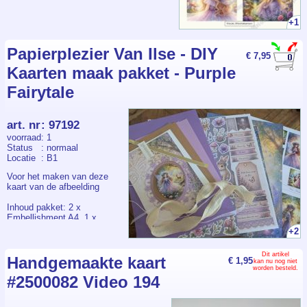
+1
Papierplezier Van Ilse - DIY
€ 7,95
Kaarten maak pakket - Purple
Fairytale
art. nr
:
97192
voorraad
: 1
Status
: normaal
Locatie
: B1
Voor het maken van deze
kaart van de afbeelding
Inhoud pakket: 2 x
Embellishment A4, 1 x
Designpapier, 3 x A4
+2
Linnenkarton, 1 Knipvel, lint,
stickers, gestanste
Dit artikel
onderdelen.
Handgemaakte kaart
€ 1,95
kan nu nog niet
Zelf toevoegen lijm,
worden besteld.
#2500082 Video 194
spetterverf en
basisbenodigdheden