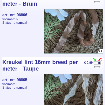
meter - Bruin
art. nr
:
96806
voorraad
: 6
Status
: normaal
+1
Kreukel lint 16mm breed per
€ 0,99
meter - Taupe
art. nr
:
96805
voorraad
: 1
Status
: normaal