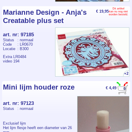
Dit artikel
Marianne Design - Anja's
€ 19,95
kan nu nog niet
worden besteld.
Creatable plus set
art. nr
:
97185
Status
: normaal
Code
: LR0670
Locatie
: B300
Extra LR0484
video 194
+2
Mini lijm houder roze
€ 4,49
art. nr
:
97123
Status
: normaal
Exclusief lijm
Het lijm flesje heeft een diameter van 26