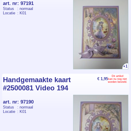
art. nr
:
97191
Status
: normaal
Locatie
: K01
+1
Dit artikel
Handgemaakte kaart
€ 1,95
kan nu nog niet
worden besteld.
#2500081 Video 194
art. nr
:
97190
Status
: normaal
Locatie
: K01