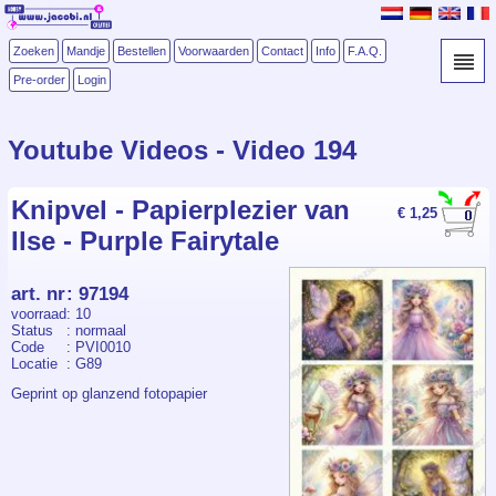
Zoeken
Mandje
Bestellen
Voorwaarden
Contact
Info
F.A.Q.
Pre-order
Login
Youtube Videos - Video 194
Knipvel - Papierplezier van
€ 1,25
Ilse - Purple Fairytale
art. nr
:
97194
voorraad
: 10
Status
: normaal
Code
: PVI0010
Locatie
: G89
Geprint op glanzend fotopapier