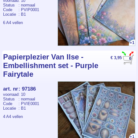
voorraad
: 10
Status
: normaal
Code
: PVIP0001
Locatie
: B1
6 A4 vellen
+1
Papierplezier Van Ilse -
€ 3,95
Embellishment set - Purple
Fairytale
art. nr
:
97186
voorraad
: 10
Status
: normaal
Code
: PVIE0001
Locatie
: B1
4 A4 vellen
+1