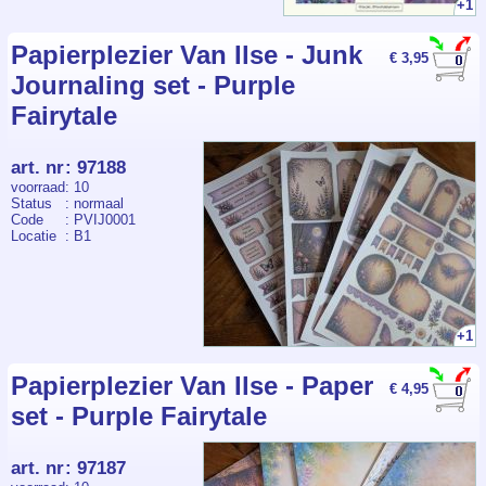
+1
Papierplezier Van Ilse - Junk
€ 3,95
Journaling set - Purple
Fairytale
art. nr
:
97188
voorraad
: 10
Status
: normaal
Code
: PVIJ0001
Locatie
: B1
+1
Papierplezier Van Ilse - Paper
€ 4,95
set - Purple Fairytale
art. nr
:
97187