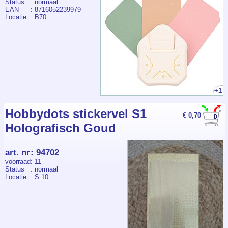
Status
: normaal
EAN
: 8716052239979
Locatie
: B70
+1
Hobbydots stickervel S1
€ 0,70
Holografisch Goud
art. nr
:
94702
voorraad
: 11
Status
: normaal
Locatie
: S 10