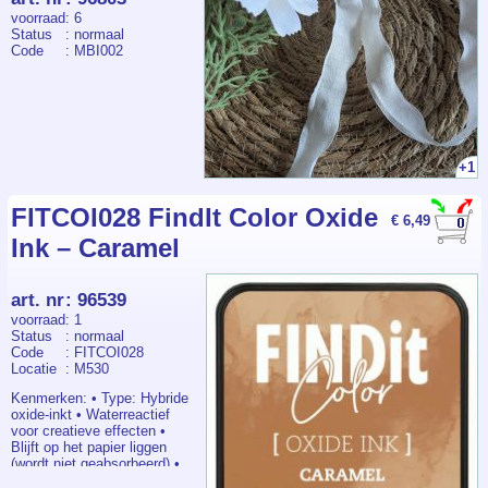
voorraad
: 6
Status
: normaal
Code
: MBI002
+1
FITCOI028 FindIt Color Oxide
€ 6,49
Ink – Caramel
art. nr
:
96539
voorraad
: 1
Status
: normaal
Code
: FITCOI028
Locatie
: M530
Kenmerken: • Type: Hybride
oxide-inkt • Waterreactief
voor creatieve effecten •
Blijft op het papier liggen
(wordt niet geabsorbeerd) •
Uitstekend geschikt voor