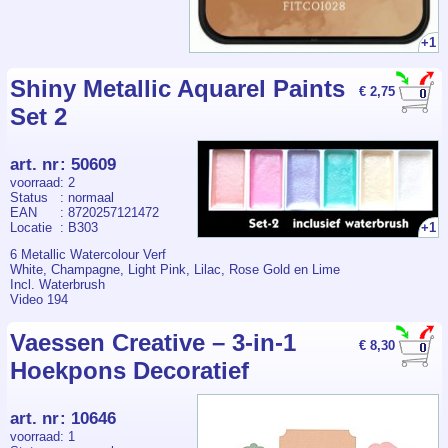
blenden en laag-op-laag
werken • Ideaal voor
stempelen, blenden en mixed
+1
media • Geschikt voor
kaarten maken,
scrapbooking en art
Shiny Metallic Aquarel Paints
€ 2,75
journaling Omschrijving:
Set 2
FindIt Color Oxide Ink is een
veelzijdige hybride inkt voor
creatieve projecten. De inkt
blijft op het papier liggen in
art. nr
:
50609
plaats van erin te trekken,
voorraad
: 2
waardoor kleuren moeiteloos
Status
: normaal
met elkaar te blenden zijn en
EAN
: 8720257121472
zachte overgangen ontstaan.
Locatie
: B303
+1
Dankzij de waterreactieve
eigenschappen kunnen
6 Metallic Watercolour Verf
unieke effecten,
White, Champagne, Light Pink, Lilac, Rose Gold en Lime
achtergronden en texturen
Incl. Waterbrush
worden gecreëerd. Een
Video 194
onmisbare inkt voor iedereen
die werkt met stempels, ink
Vaessen Creative – 3-in-1
blending en mixed media.
€ 8,30
Hoekpons Decoratief
art. nr
:
10646
voorraad
: 1