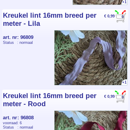
+1
Kreukel lint 16mm breed per
€ 0,99
meter - Lila
art. nr
:
96809
Status
: normaal
+1
Kreukel lint 16mm breed per
€ 0,99
meter - Rood
art. nr
:
96808
voorraad
: 6
Status
: normaal