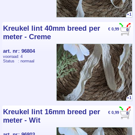
+1
Kreukel lint 40mm breed per
€ 0,99
meter - Creme
art. nr
:
96804
voorraad
: 4
Status
: normaal
+1
Kreukel lint 16mm breed per
€ 0,99
meter - Wit
art. nr
:
96803