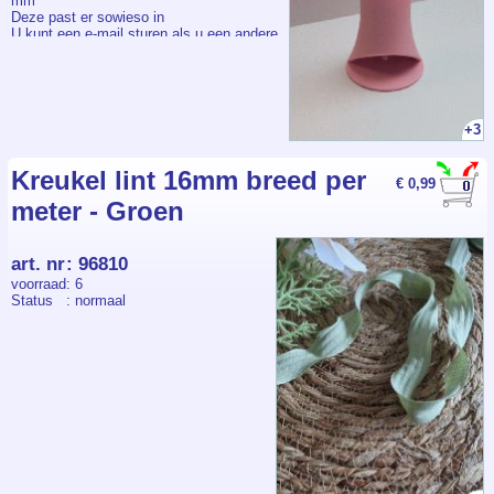
mm
Deze past er sowieso in
U kunt een e-mail sturen als u een andere
kleur wilt
Info@jacobi.nl
Verschillende kleuren zijn mogelijk Dit is
+3
Sakura pink
3d geprint
Kreukel lint 16mm breed per
€ 0,99
meter - Groen
art. nr
:
96810
voorraad
: 6
Status
: normaal