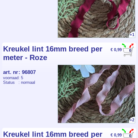
+1
Kreukel lint 16mm breed per
€ 0,99
meter - Roze
art. nr
:
96807
voorraad
: 5
Status
: normaal
+2
Kreukel lint 16mm breed per
€ 0,99