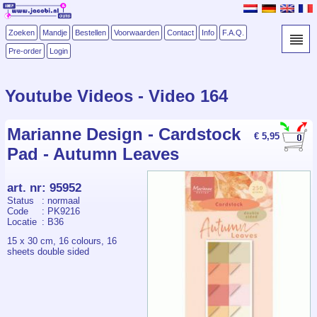
Zoeken
Mandje
Bestellen
Voorwaarden
Contact
Info
F.A.Q.
Pre-order
Login
Youtube Videos - Video 164
Marianne Design - Cardstock
€ 5,95
Pad - Autumn Leaves
art. nr
:
95952
Status
: normaal
Code
: PK9216
Locatie
: B36
15 x 30 cm, 16 colours, 16
sheets double sided