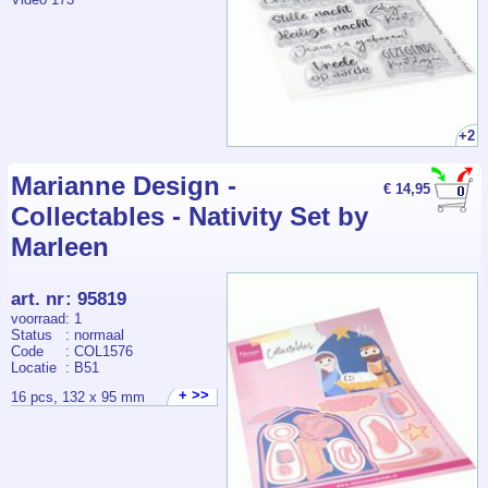
+2
Marianne Design -
€ 14,95
Collectables - Nativity Set by
Marleen
art. nr
:
95819
voorraad
: 1
Status
: normaal
Code
: COL1576
Locatie
: B51
+ >>
16 pcs, 132 x 95 mm