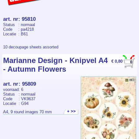
art. nr
:
95810
Status
: normaal
Code
: pa4218
Locatie
: B61
10 decoupage sheets assorted
Marianne Design - Knipvel A4
€ 0,80
- Autumn Flowers
art. nr
:
95809
voorraad
: 6
Status
: normaal
Code
: VK9637
Locatie
: G94
+ >>
A4, 9 round images 70 mm