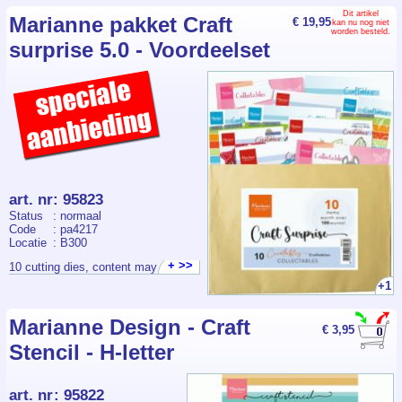
Dit artikel
Marianne pakket Craft
€ 19,95
kan nu nog niet
worden besteld.
surprise 5.0 - Voordeelset
art. nr
:
95823
Status
: normaal
Code
: pa4217
Locatie
: B300
+ >>
10 cutting dies, content may var
+1
Marianne Design - Craft
€ 3,95
Stencil - H-letter
art. nr
:
95822