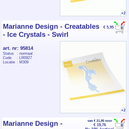
+2
Marianne Design - Creatables
€ 5,95
- Ice Crystals - Swirl
art. nr
:
95814
Status
: normaal
Code
: LR0927
Locatie
: M309
+2
van € 21,95 voor
Marianne Design -
€ 19,76