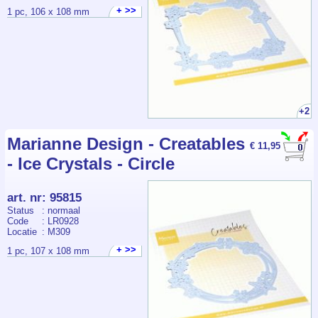
+ >>
1 pc, 106 x 108 mm
+2
Marianne Design - Creatables
€ 11,95
- Ice Crystals - Circle
art. nr
:
95815
Status
: normaal
Code
: LR0928
Locatie
: M309
+ >>
1 pc, 107 x 108 mm