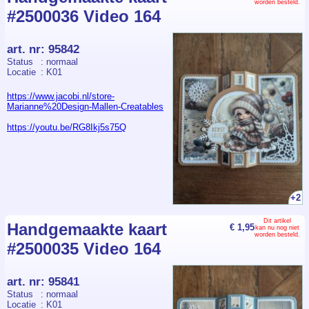
worden besteld.
#2500036 Video 164
art. nr
:
95842
Status
: normaal
Locatie
: K01
https://www.jacobi.nl/store-
Marianne%20Design-Mallen-Creatables
https://youtu.be/RG8Ikj5s75Q
+2
Dit artikel
Handgemaakte kaart
€ 1,95
kan nu nog niet
worden besteld.
#2500035 Video 164
art. nr
:
95841
Status
: normaal
Locatie
: K01