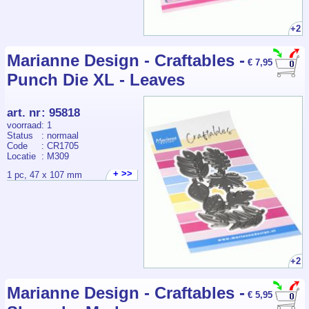
+2
Marianne Design - Craftables -
€ 7,95
Punch Die XL - Leaves
art. nr
:
95818
voorraad
: 1
Status
: normaal
Code
: CR1705
Locatie
: M309
+ >>
1 pc, 47 x 107 mm
+2
Marianne Design - Craftables -
€ 5,95