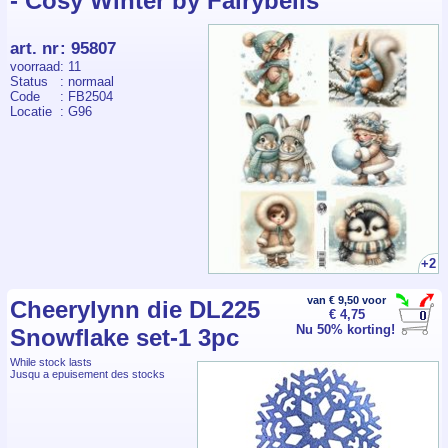
- Cosy Winter by Fairybells
art. nr
:
95807
voorraad
: 11
Status
: normaal
Code
: FB2504
Locatie
: G96
+2
van € 9,50 voor
Cheerylynn die DL225
€ 4,75
Nu 50% korting!
Snowflake set-1 3pc
While stock lasts
Jusqu a epuisement des stocks