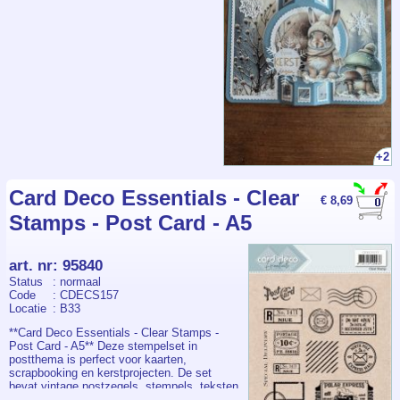
+2
Card Deco Essentials - Clear
€ 8,69
Stamps - Post Card - A5
art. nr
:
95840
Status
: normaal
Code
: CDECS157
Locatie
: B33
**Card Deco Essentials - Clear Stamps -
Post Card - A5** Deze stempelset in
postthema is perfect voor kaarten,
scrapbooking en kerstprojecten. De set
bevat vintage postzegels, stempels, teksten
zoals “Postcard” en “Do Not Open Until