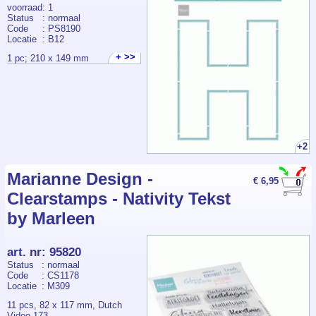
voorraad
: 1
Status
: normaal
Code
: PS8190
Locatie
: B12
+ >>
1 pc; 210 x 149 mm
+2
Marianne Design -
€ 6,95
Clearstamps - Nativity Tekst
by Marleen
art. nr
:
95820
Status
: normaal
Code
: CS1178
Locatie
: M309
11 pcs, 82 x 117 mm, Dutch
Video 173