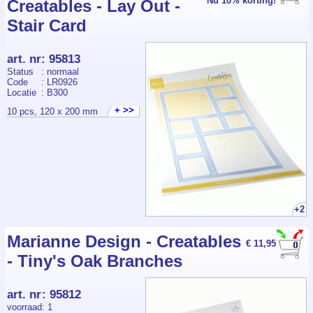
Nu 10% korting!
Creatables - Lay Out -
Stair Card
art. nr
:
95813
Status
: normaal
Code
: LR0926
Locatie
: B300
+ >>
10 pcs, 120 x 200 mm
+2
Marianne Design - Creatables
€ 11,95
- Tiny's Oak Branches
art. nr
:
95812
voorraad
: 1