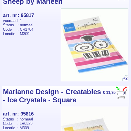
Sheep by Marleen
art. nr
:
95817
voorraad
: 1
Status
: normaal
Code
: CR1704
Locatie
: M309
+2
Marianne Design - Creatables
€ 11,95
- Ice Crystals - Square
art. nr
:
95816
Status
: normaal
Code
: LR0929
Locatie
: M309