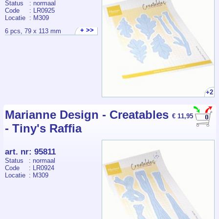
Status
: normaal
Code
: LR0925
Locatie
: M309
+ >>
6 pcs, 79 x 113 mm
+2
Marianne Design - Creatables
€ 11,95
- Tiny's Raffia
art. nr
:
95811
Status
: normaal
Code
: LR0924
Locatie
: M309