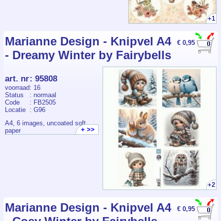
+1
Marianne Design - Knipvel A4
€ 0,95
- Dreamy Winter by Fairybells
art. nr
:
95808
voorraad
: 16
Status
: normaal
Code
: FB2505
Locatie
: G96
A4, 6 images, uncoated soft
+ >>
paper
+2
Marianne Design - Knipvel A4
€ 0,95