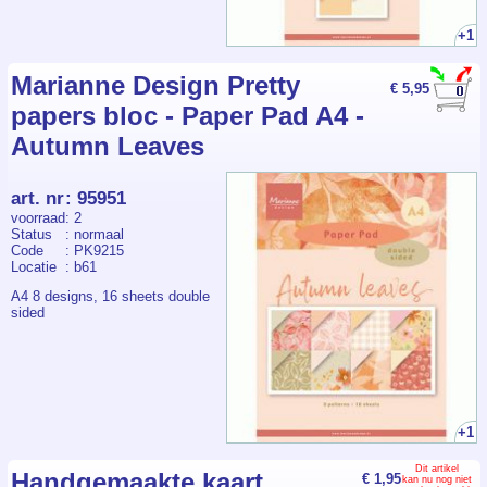
+1
Marianne Design Pretty
€ 5,95
papers bloc - Paper Pad A4 -
Autumn Leaves
art. nr
:
95951
voorraad
: 2
Status
: normaal
Code
: PK9215
Locatie
: b61
A4 8 designs, 16 sheets double
sided
+1
Dit artikel
Handgemaakte kaart
€ 1,95
kan nu nog niet