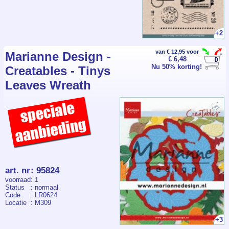
December 25th” en een sfeervol Polar
Express-ticket. Gemaakt van transparant
fotopolymeer voor scherpe afdrukken en
nauwkeurige plaatsing. * Formaat: A5 *
+2
Thema: Post / Kerst / Reizen * Voor
kaarten, journaling & snail mail Creëer
van € 12,95 voor
Marianne Design -
moeiteloos nostalgische of feestelijke
€ 6,48
ontwerpen!
Nu 50% korting!
Creatables - Tinys
Leaves Wreath
art. nr
:
95824
voorraad
: 1
Status
: normaal
Code
: LR0624
Locatie
: M309
+3