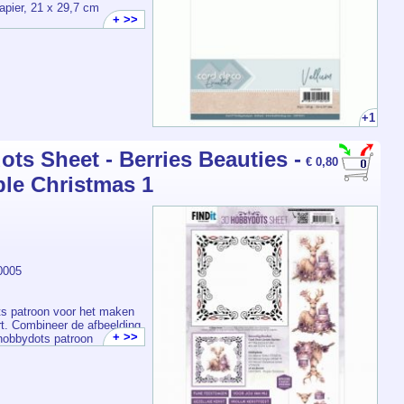
apier, 21 x 29,7 cm
+ >>
+1
ts Sheet - Berries Beauties -
€ 0,80
ple Christmas 1
0005
s patroon voor het maken
art. Combineer de afbeelding
+ >>
hobbydots patroon