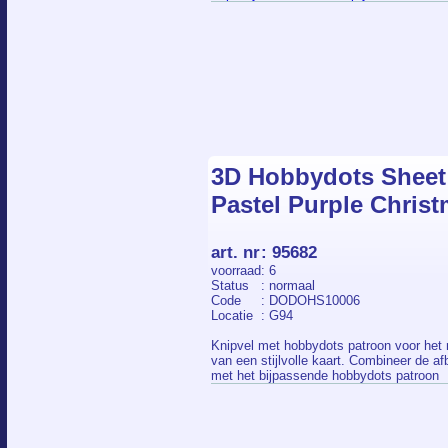
3D Hobbydots Sheet -
Pastel Purple Christ
art. nr
:
95682
voorraad
: 6
Status
: normaal
Code
: DODOHS10006
Locatie
: G94
Knipvel met hobbydots patroon voor het
van een stijlvolle kaart. Combineer de af
met het bijpassende hobbydots patroon