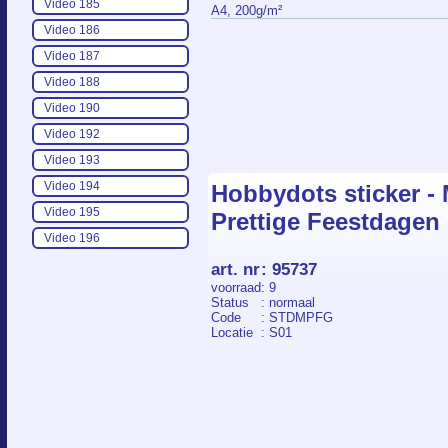
Video 185
A4, 200g/m²
Video 186
Video 187
Video 188
Video 190
Video 192
Video 193
Video 194
Hobbydots sticker - M
Video 195
Prettige Feestdagen
Video 196
art. nr
:
95737
voorraad
: 9
Status
: normaal
Code
: STDMPFG
Locatie
: S01