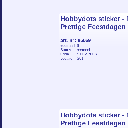
Hobbydots sticker - M
Prettige Feestdagen
art. nr
:
95669
voorraad
: 6
Status
: normaal
Code
: STDMPF0B
Locatie
: S01
Hobbydots sticker - M
Prettige Feestdagen 