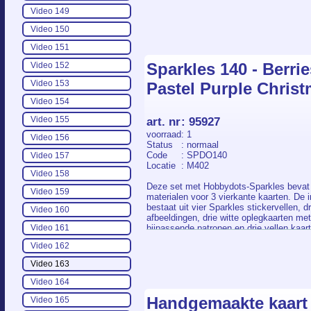
Video 149
Video 150
Video 151
Sparkles 140 - Berrie
Video 152
Video 153
Pastel Purple Chris
Video 154
Video 155
art. nr
:
95927
voorraad
: 1
Video 156
Status
: normaal
Code
: SPDO140
Video 157
Locatie
: M402
Video 158
Deze set met Hobbydots-Sparkles bevat 
Video 159
materialen voor 3 vierkante kaarten. De 
bestaat uit vier Sparkles stickervellen, d
Video 160
afbeeldingen, drie witte oplegkaarten met
bijpassende patronen en drie vellen kaart
Video 161
Het patroon is in kleur voorgedrukt op de
Video 162
oplegkaarten, waardoor je de stickers, z
een Led Board te gebruiken, direct hiero
Video 163
plakken.
Video 164
Handgemaakte kaart
Video 165