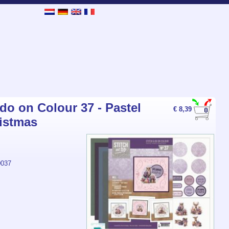
 do on Colour 37 - Pastel
€ 8,39
istmas
037