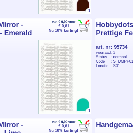
+1
van € 0,90 voor
irror -
Hobbydots s
€ 0,81
Nu 10% korting!
 - Emerald
Prettige F
art. nr
:
95734
voorraad
: 3
Status
: normaal
Code
: STDMPF0
Locatie
: S01
+1
van € 0,90 voor
irror -
Handgemaak
€ 0,81
Nu 10% korting!
- Lime