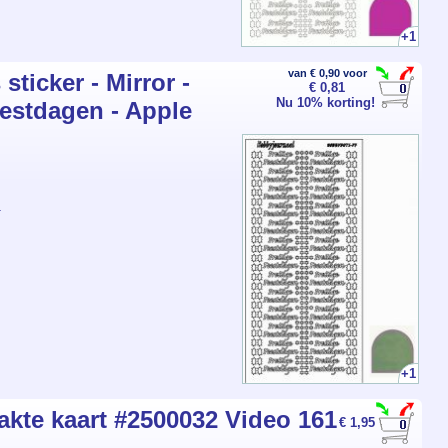
+1
van € 0,90 voor
ticker - Mirror -
€ 0,81
Nu 10% korting!
eestdagen - Apple
1
+1
te kaart #2500032 Video 161
€ 1,95