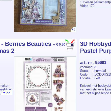
10 vellen perkamentp
Video 179
+3
 Berries Beauties -
3D Hobbydo
€ 0,80
mas 2
Pastel Pur
art. nr
:
95681
voorraad
: 8
Status
: normaal
Code
: DODOHS1
Locatie
: G94
 maken
Knipvel met hobbydot
beelding
van een stijlvolle ka
+ >>
met het bijpassende 