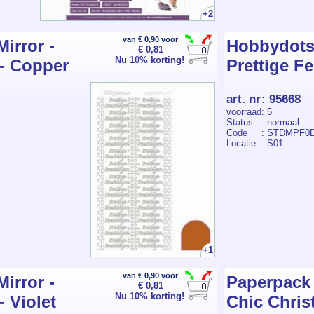
+2
van € 0,90 voor
irror -
Hobbydots s
€ 0,81
Nu 10% korting!
 - Copper
Prettige F
art. nr
:
95668
voorraad
: 5
Status
: normaal
Code
: STDMPF0
Locatie
: S01
+1
van € 0,90 voor
irror -
Paperpack 
€ 0,81
Nu 10% korting!
- Violet
Chic Chris