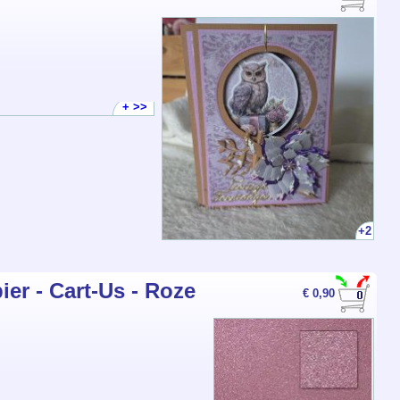
+ >>
+2
ier - Cart-Us - Roze
€ 0,90