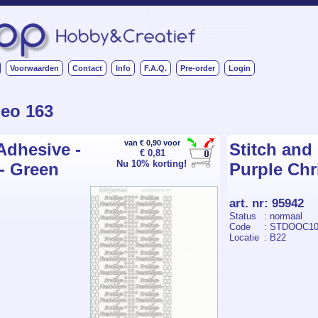
Voorwaarden
Contact
Info
F.A.Q.
Pre-order
Login
deo 163
van € 0,90 voor
Adhesive -
Stitch and
€ 0,81
Nu 10% korting!
- Green
Purple Chr
art. nr
:
95942
Status
: normaal
Code
: STDOOC10
Locatie
: B22