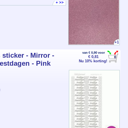
+ >>
+1
van € 0,90 voor
ticker - Mirror -
€ 0,81
Nu 10% korting!
eestdagen - Pink
F