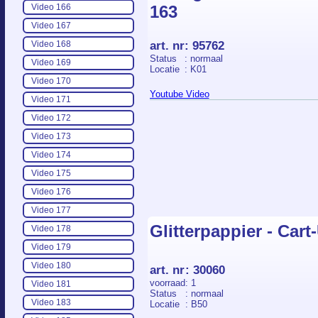
163
Video 166
Video 167
art. nr
:
95762
Video 168
Status
: normaal
Video 169
Locatie
: K01
Video 170
Youtube Video
Video 171
Video 172
Video 173
Video 174
Video 175
Video 176
Video 177
Glitterpappier - Cart
Video 178
Video 179
Video 180
art. nr
:
30060
voorraad
: 1
Video 181
Status
: normaal
Video 183
Locatie
: B50