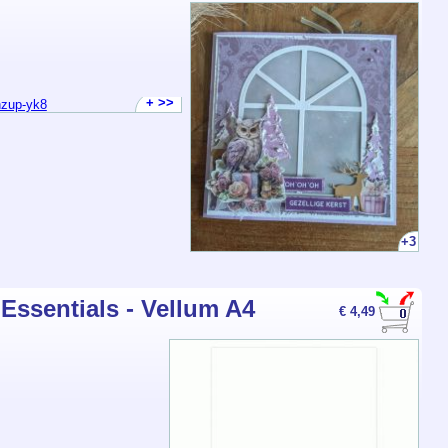
+ >>
hzup-yk8
+3
Essentials - Vellum A4
€ 4,49