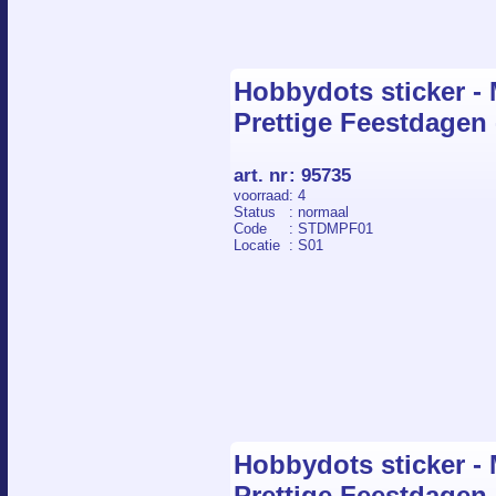
Hobbydots sticker - M
Prettige Feestdagen
art. nr
:
95735
voorraad
: 4
Status
: normaal
Code
: STDMPF01
Locatie
: S01
Hobbydots sticker - M
Prettige Feestdagen 