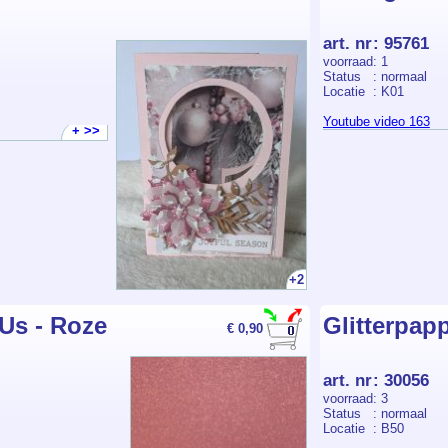
art. nr
:
95761
voorraad
: 1
Status
: normaal
Locatie
: K01
Youtube video 163
+ >>
+2
-Us - Roze
Glitterpapp
€ 0,90
art. nr
:
30056
voorraad
: 3
Status
: normaal
Locatie
: B50