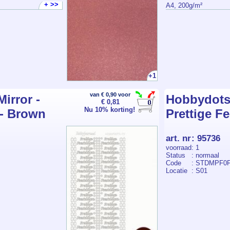
+ >>
A4, 200g/m²
+1
van € 0,90 voor
irror -
Hobbydots s
€ 0,81
Nu 10% korting!
 - Brown
Prettige F
art. nr
:
95736
voorraad
: 1
Status
: normaal
Code
: STDMPF0
Locatie
: S01