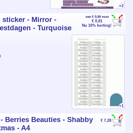
+2
van € 0,90 voor
ticker - Mirror -
€ 0,81
Nu 10% korting!
eestdagen - Turquoise
D
+1
- Berries Beauties - Shabby
€ 7,28
tmas - A4