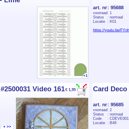
art. nr
:
95688
voorraad
: 1
Status
: normaal
Locatie
: K01
https://youtu.be/FYn
+1
#2500031 Video 161
Card Deco 
€ 1,95
art. nr
:
95685
voorraad
: 2
Status
: normaal
Code
: CDEVE001
Locatie
: B49
+ >>