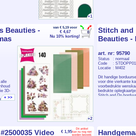
+1
van € 5,19 voor
s Beauties -
Stitch and
€ 4,67
Nu 10% korting!
tmas
Beauties -
art. nr
:
95790
Status
: normaal
Code
: STDOPP01
Locatie
: M402
Dit handige borduurse
alle
voor drie vierkante ka
inhoud
voorbedrukte wenskaar
rie 3D-
bedrukte oplegkaartje
Stitch and Do borduu
+ >>
karton.
korte instructie. Alle
mee te nemen of cade
onder
starterssetje.
p kunt
+2
Dit artikel
 #2500035 Video
Handgemaak
€ 1,95
kan nu nog niet
worden besteld.