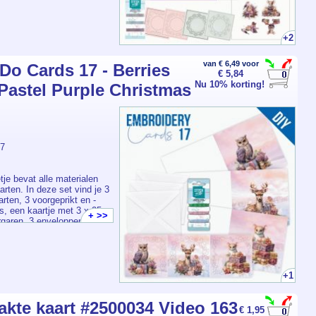
+2
van € 6,49 voor
 Do Cards 17 - Berries
€ 5,84
Nu 10% korting!
 Pastel Purple Christmas
7
tje bevat alle materialen
arten. In deze set vind je 3
ten, 3 voorgeprikt en -
s, een kaartje met 3 x 25 m
+ >>
rgaren, 3 enveloppen en een
s in één dus ook leuk om
au te doen als
+1
te kaart #2500034 Video 163
€ 1,95