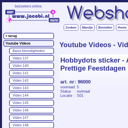
bezoekers online.
.
Zoeken
Mandje
Bestellen
Home
< terug
Youtube Videos - Vi
Youtube Videos
Basis benodigheden
Hobbydots sticker - 
Video 137
Video 140
Prettige Feestdagen 
Video 141
Video 142
art. nr
:
96000
voorraad
: 5
Video 143
Status
: normaal
Locatie
: S01
Video 144
Video 145
Video 146
Video 147
Video 148