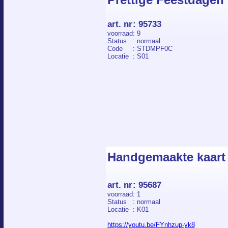
art. nr
:
95733
voorraad
: 9
Status
: normaal
Code
: STDMPF0C
Locatie
: S01
Handgemaakte kaart 
art. nr
:
95687
voorraad
: 1
Status
: normaal
Locatie
: K01
https://youtu.be/FYnhzup-yk8