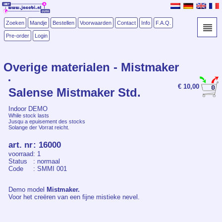
Zoeken
Mandje
Bestellen
Voorwaarden
Contact
Info
F.A.Q.
Pre-order
Login
Overige materialen - Mistmaker
€ 10,00
Salense Mistmaker Std.
Indoor DEMO
While stock lasts
Jusqu a epuisement des stocks
Solange der Vorrat reicht.
art. nr
:
16000
voorraad
: 1
Status
: normaal
Code
: SMMI 001
Demo model
Mistmaker.
Voor het creëren van een fijne mistieke nevel.