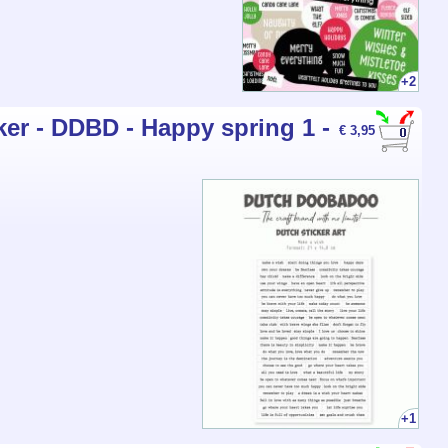
+2
ker - DDBD - Happy spring 1 -
€ 3,95
+1