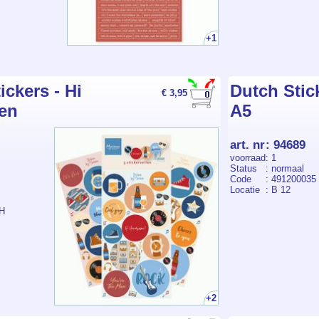
+1
ickers - Hi
Dutch Stic
€ 3,95
en
A5
art. nr
:
94689
voorraad
: 1
Status
: normaal
Code
: 491200035
Locatie
: B 12
SH
+2