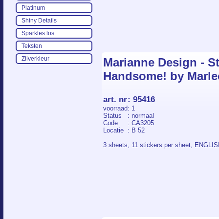
Platinum
Shiny Details
Sparkles los
Teksten
Zilverkleur
Marianne Design - St
Handsome! by Marle
art. nr
:
95416
voorraad
: 1
Status
: normaal
Code
: CA3205
Locatie
: B 52
3 sheets, 11 stickers per sheet, ENGLI