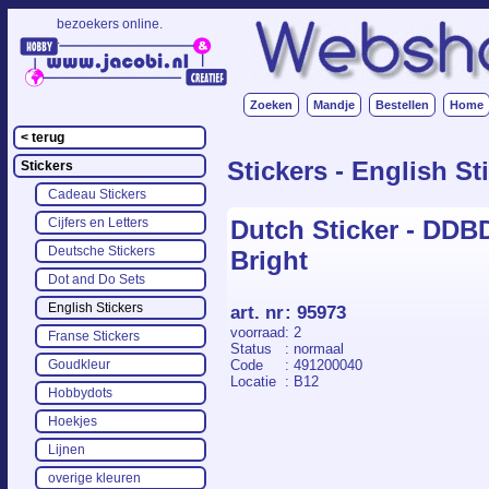
bezoekers online.
.
Zoeken
Mandje
Bestellen
Home
< terug
Stickers - English St
Stickers
Cadeau Stickers
Dutch Sticker - DDBD
Cijfers en Letters
Deutsche Stickers
Bright
Dot and Do Sets
English Stickers
art. nr
:
95973
voorraad
: 2
Franse Stickers
Status
: normaal
Code
: 491200040
Goudkleur
Locatie
: B12
Hobbydots
Hoekjes
Lijnen
overige kleuren