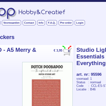
Voorwaarden
Contact
Info
F.A.Q.
Pre-order
Login
ickers
 - A5 Merry &
Studio Ligh
€ 3,95
Essentials
Everything
art. nr
:
95596
voorraad
: 1
Status
: normaal
Code
: CCL-ES-S
Locatie
: B46