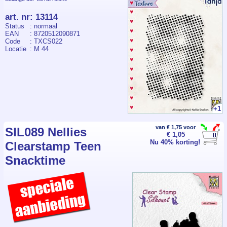
art. nr
:
13114
Status
: normaal
EAN
: 8720512090871
Code
: TXCS022
Locatie
: M 44
+1
van € 1,75 voor
SIL089 Nellies
€ 1,05
Nu 40% korting!
Clearstamp Teen
Snacktime