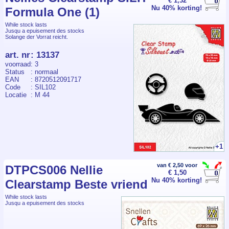
€ 1,32
Nu 40% korting!
Formula One (1)
While stock lasts
Jusqu a epuisement des stocks
Solange der Vorrat reicht.
art. nr
:
13137
voorraad
: 3
Status
: normaal
EAN
: 8720512091717
Code
: SIL102
Locatie
: M 44
+1
van € 2,50 voor
DTPCS006 Nellie
€ 1,50
Nu 40% korting!
Clearstamp Beste vriend
While stock lasts
Jusqu a epuisement des stocks