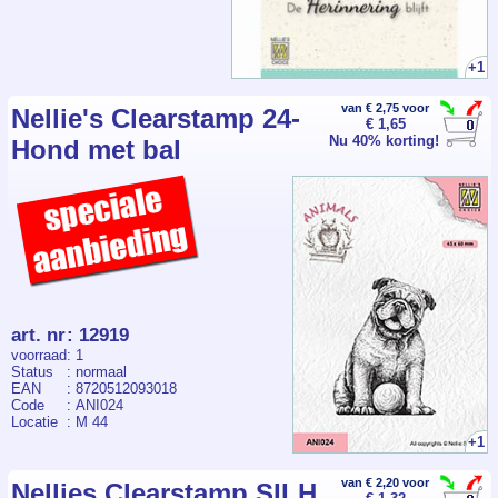
+1
van € 2,75 voor
Nellie's Clearstamp 24-
€ 1,65
Nu 40% korting!
Hond met bal
art. nr
:
12919
voorraad
: 1
Status
: normaal
EAN
: 8720512093018
Code
: ANI024
Locatie
: M 44
+1
van € 2,20 voor
Nellies Clearstamp SILH