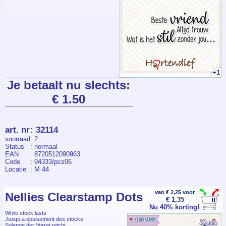
+1
Je betaalt nu slechts:
€ 1.50
art. nr
:
32114
voorraad
: 2
Status
: normaal
EAN
: 8720512090963
Code
: 94333/pcs06
Locatie
: M 44
van € 2,25 voor
Nellies Clearstamp Dots
€ 1,35
Nu 40% korting!
While stock lasts
Jusqu a epuisement des stocks
Solange der Vorrat reicht.