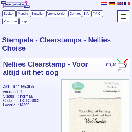
Zoeken
Mandje
Bestellen
Voorwaarden
Contact
Info
F.A.Q.
Pre-order
Login
Stempels - Clearstamps - Nellies
Choise
Nellies Clearstamp - Voor
€ 3,40
altijd uit het oog
art. nr
:
95465
voorraad
: 1
Status
: normaal
Code
: DCTCS003
Locatie
: M309