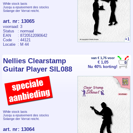
While stock lasts
Jusqu a epuisement des stocks
Solange der Vorrat reicht.
art. nr
:
13065
voorraad
: 3
Status
: normaal
EAN
: 8720512090642
+1
Code
: 44121
Locatie
: M 44
van € 1,75 voor
Nellies Clearstamp
€ 1,05
Nu 40% korting!
Guitar Player SIL088
While stock lasts
Jusqu a epuisement des stocks
Solange der Vorrat reicht.
art. nr
:
13064