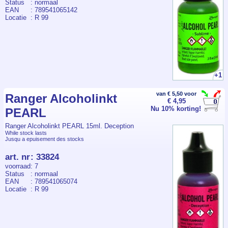
Status
: normaal
EAN
: 789541065142
Locatie
: R 99
+1
van € 5,50 voor
Ranger Alcoholinkt
€ 4,95
Nu 10% korting!
PEARL
Ranger Alcoholinkt PEARL 15ml. Deception
While stock lasts
Jusqu a epuisement des stocks
art. nr
:
33824
voorraad
: 7
Status
: normaal
EAN
: 789541065074
Locatie
: R 99