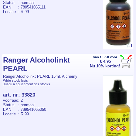
Status
: normaal
EAN
: 789541065111
Locatie
: R 99
+1
van € 5,50 voor
Ranger Alcoholinkt
€ 4,95
Nu 10% korting!
PEARL
Ranger Alcoholinkt PEARL 15ml. Alchemy
While stock lasts
Jusqu a epuisement des stocks
art. nr
:
33820
voorraad
: 2
Status
: normaal
EAN
: 789541065050
Locatie
: R 99