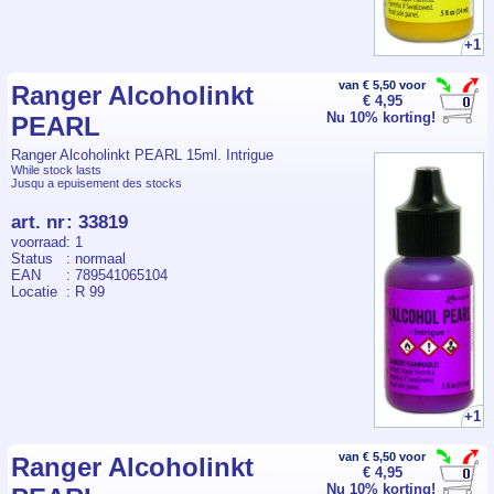
+1
van € 5,50 voor
Ranger Alcoholinkt
€ 4,95
Nu 10% korting!
PEARL
Ranger Alcoholinkt PEARL 15ml. Intrigue
While stock lasts
Jusqu a epuisement des stocks
art. nr
:
33819
voorraad
: 1
Status
: normaal
EAN
: 789541065104
Locatie
: R 99
+1
van € 5,50 voor
Ranger Alcoholinkt
€ 4,95
Nu 10% korting!