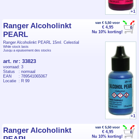
+1
van € 5,50 voor
Ranger Alcoholinkt
€ 4,95
Nu 10% korting!
PEARL
Ranger Alcoholinkt PEARL 15ml. Celestial
While stock lasts
Jusqu a epuisement des stocks
art. nr
:
33823
voorraad
: 3
Status
: normaal
EAN
: 789541065067
Locatie
: R 99
+1
van € 5,50 voor
Ranger Alcoholinkt
€ 4,95
Nu 10% korting!
PEARL