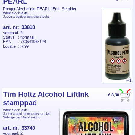
PEARL
Ranger Alcoholinkt PEARL 15ml. Smolder
While stock lasts
Jusqu a epuisement des stocks
art. nr
:
33818
voorraad
: 4
Status
: normaal
EAN
: 789541065128
Locatie
: R 99
+1
Tim Holtz Alcohol LiftInk
€ 8,30
stamppad
While stock lasts
Jusqu a epuisement des stocks
Solange der Vorrat reicht.
art. nr
:
33740
voorraad
: 2