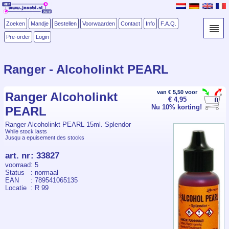
Zoeken
Mandje
Bestellen
Voorwaarden
Contact
Info
F.A.Q.
Pre-order
Login
Ranger - Alcoholinkt PEARL
van € 5,50 voor
Ranger Alcoholinkt
€ 4,95
Nu 10% korting!
PEARL
Ranger Alcoholinkt PEARL 15ml. Splendor
While stock lasts
Jusqu a epuisement des stocks
art. nr
:
33827
voorraad
: 5
Status
: normaal
EAN
: 789541065135
Locatie
: R 99