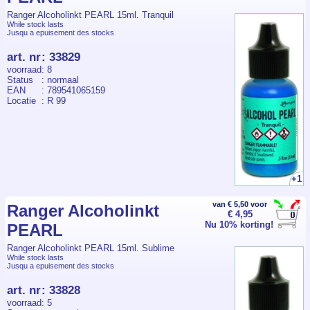
Ranger Alcoholinkt PEARL 15ml. Tranquil
While stock lasts
Jusqu a epuisement des stocks
art. nr
:
33829
voorraad
: 8
Status
: normaal
EAN
: 789541065159
Locatie
: R 99
+1
van € 5,50 voor
Ranger Alcoholinkt
€ 4,95
Nu 10% korting!
PEARL
Ranger Alcoholinkt PEARL 15ml. Sublime
While stock lasts
Jusqu a epuisement des stocks
art. nr
:
33828
voorraad
: 5