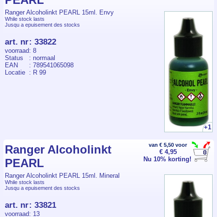
Ranger Alcoholinkt PEARL 15ml. Envy
While stock lasts
Jusqu a epuisement des stocks
art. nr
:
33822
voorraad
: 8
Status
: normaal
EAN
: 789541065098
Locatie
: R 99
+1
van € 5,50 voor
Ranger Alcoholinkt
€ 4,95
Nu 10% korting!
PEARL
Ranger Alcoholinkt PEARL 15ml. Mineral
While stock lasts
Jusqu a epuisement des stocks
art. nr
:
33821
voorraad
: 13