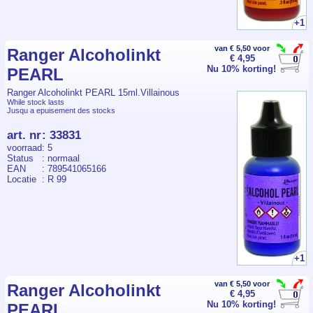
+1
van € 5,50 voor
Ranger Alcoholinkt
€ 4,95
Nu 10% korting!
PEARL
Ranger Alcoholinkt PEARL 15ml.Villainous
While stock lasts
Jusqu a epuisement des stocks
art. nr
:
33831
voorraad
: 5
Status
: normaal
EAN
: 789541065166
Locatie
: R 99
+1
van € 5,50 voor
Ranger Alcoholinkt
€ 4,95
Nu 10% korting!
PEARL