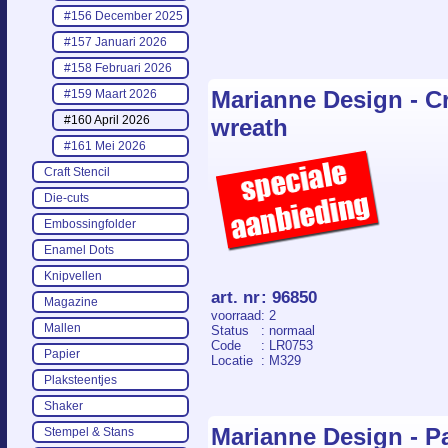
#156 December 2025
#157 Januari 2026
#158 Februari 2026
Marianne Design - Cr
#159 Maart 2026
#160 April 2026
wreath
#161 Mei 2026
Craft Stencil
Die-cuts
Embossingfolder
Enamel Dots
Knipvellen
art. nr
:
96850
Magazine
voorraad
: 2
Mallen
Status
: normaal
Code
: LR0753
Papier
Locatie
: M329
Plaksteentjes
Shaker
Marianne Design - P
Stempel & Stans