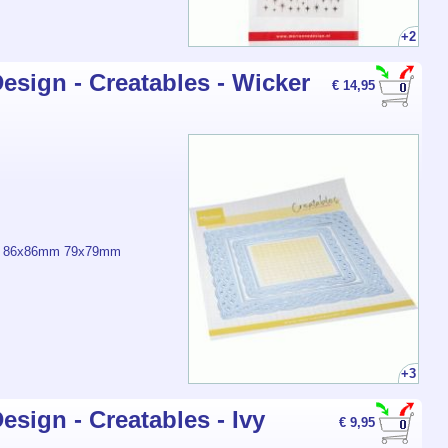
+2
esign - Creatables - Wicker
€ 14,95
m 86x86mm 79x79mm
+3
esign - Creatables - Ivy
€ 9,95