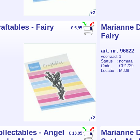
+2
aftables - Fairy
Marianne D
€ 5,95
Fairy
art. nr
:
96822
voorraad
: 1
Status
: normaal
Code
: CR1729
Locatie
: M308
+2
llectables - Angel
Marianne D
€ 13,95