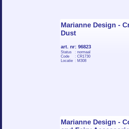
Marianne Design - Cr
Dust
art. nr
:
96823
Status
: normaal
Code
: CR1730
Locatie
: M308
Marianne Design - Co