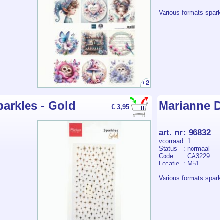
Various formats spar
+2
arkles - Gold
Marianne D
€ 3,95
art. nr
:
96832
voorraad
: 1
Status
: normaal
Code
: CA3229
Locatie
: M51
Various formats spar