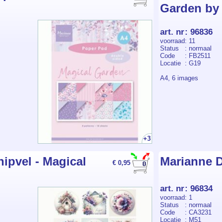
Garden by 
art. nr
:
96836
voorraad
: 11
Status
: normaal
Code
: FB2511
Locatie
: G19
A4, 6 images
+3
ipvel - Magical
Marianne D
€ 0,95
art. nr
:
96834
voorraad
: 1
Status
: normaal
Code
: CA3231
Locatie
: M51