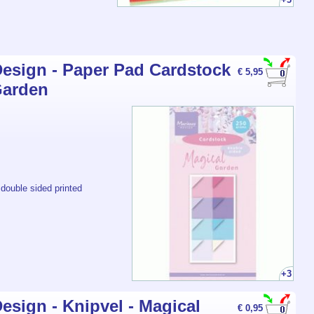
esign - Paper Pad Cardstock
€ 5,95
Garden
double sided printed
+3
esign - Knipvel - Magical
€ 0,95