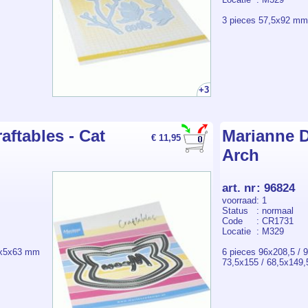
3 pieces 57,5x92 mm
+3
aftables - Cat
Marianne D
€ 11,95
Arch
art. nr
:
96824
voorraad
: 1
Status
: normaal
Code
: CR1731
Locatie
: M329
4x5x63 mm
6 pieces 96x208,5 / 
73,5x155 / 68,5x149