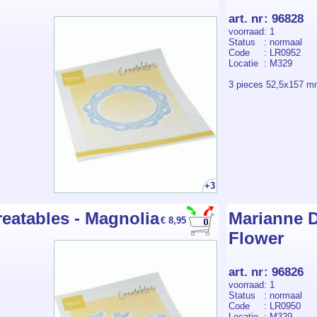
art. nr
:
96828
voorraad
: 1
Status
: normaal
Code
: LR0952
Locatie
: M329
3 pieces 52,5x157 
+3
eatables - Magnolia
Marianne D
€ 8,95
Flower
art. nr
:
96826
voorraad
: 1
Status
: normaal
Code
: LR0950
Locatie
: M329