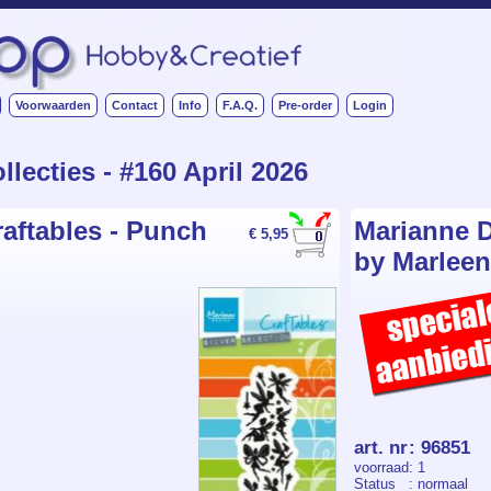
Voorwaarden
Contact
Info
F.A.Q.
Pre-order
Login
lecties - #160 April 2026
aftables - Punch
Marianne D
€ 5,95
by Marleen
art. nr
:
96851
voorraad
: 1
Status
: normaal