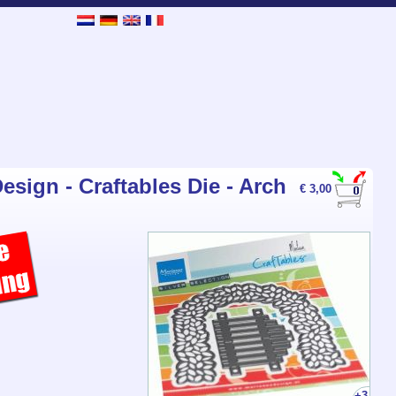
esign - Craftables Die - Arch
€ 3,00
+3