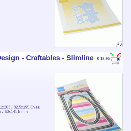
+3
esign - Craftables - Slimline
€ 18,95
91x203 / 82,5x195 Ovaal
,5 / 60x141,5 mm