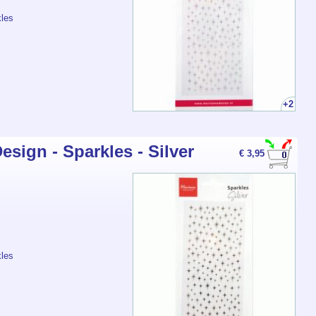
kles
+2
esign - Sparkles - Silver
€ 3,95
kles