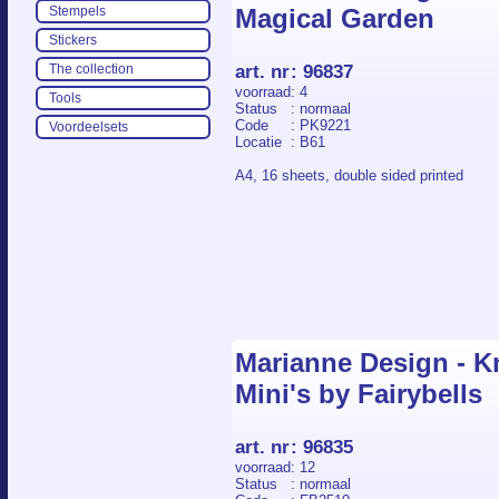
Magical Garden
Stempels
Stickers
art. nr
:
96837
The collection
voorraad
: 4
Tools
Status
: normaal
Code
: PK9221
Voordeelsets
Locatie
: B61
A4, 16 sheets, double sided printed
Marianne Design - Kn
Mini's by Fairybells
art. nr
:
96835
voorraad
: 12
Status
: normaal