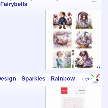
Fairybells
+2
esign - Sparkles - Rainbow
€ 3,95