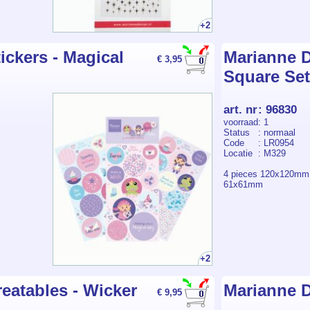
+2
ickers - Magical
Marianne D
€ 3,95
Square Set
art. nr
:
96830
voorraad
: 1
Status
: normaal
Code
: LR0954
Locatie
: M329
4 pieces 120x120m
61x61mm
+2
eatables - Wicker
Marianne D
€ 9,95