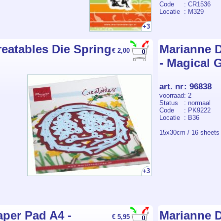
Code
: CR1536
Locatie
: M329
+3
eatables Die Spring
Marianne D
€ 2,00
- Magical 
art. nr
:
96838
voorraad
: 2
Status
: normaal
Code
: PK9222
Locatie
: B36
15x30cm / 16 sheets 
+3
aper Pad A4 -
Marianne D
€ 5,95