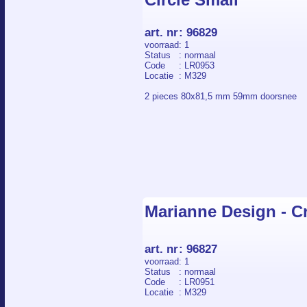
art. nr
:
96829
voorraad
: 1
Status
: normaal
Code
: LR0953
Locatie
: M329
2 pieces 80x81,5 mm 59mm doorsnee
Marianne Design - Cr
art. nr
:
96827
voorraad
: 1
Status
: normaal
Code
: LR0951
Locatie
: M329