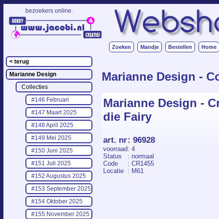
bezoekers online.
.
Zoeken
Mandje
Bestellen
Home
< terug
Marianne Design - Col
Marianne Design
Collecties
Marianne Design - Cr
#146 Februari
#147 Maart 2025
die Fairy
#148 April 2025
#149 Mei 2025
art. nr
:
96928
voorraad
: 4
#150 Juni 2025
Status
: normaal
Code
: CR1455
#151 Juli 2025
Locatie
: M61
#152 Augustus 2025
#153 September 2025
#154 Oktober 2025
#155 November 2025