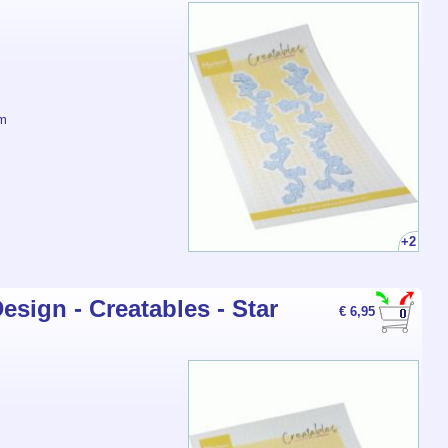
mm
+2
esign - Creatables - Star
€ 6,95