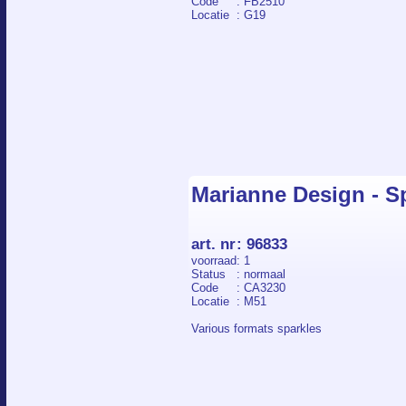
Code
: FB2510
Locatie
: G19
Marianne Design - Sp
art. nr
:
96833
voorraad
: 1
Status
: normaal
Code
: CA3230
Locatie
: M51
Various formats sparkles