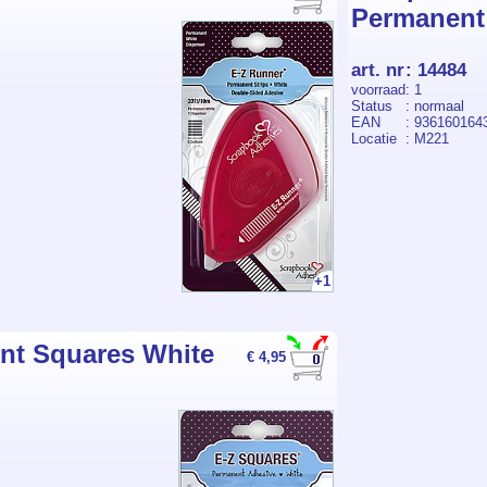
Permanent
art. nr
:
14484
voorraad
: 1
Status
: normaal
EAN
: 936160164
Locatie
: M221
+1
nt Squares White
€ 4,95