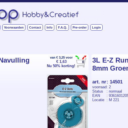
Voorwaarden
Contact
Info
F.A.Q.
Pre-order
Login
van € 3,25 voor
Navulling
3L E-Z Run
€ 1,63
Nu 50% korting!
8mm Groen
art. nr
:
14501
voorraad
: 2
Status
: normaal
EAN
: 936160120
Locatie
: M 221