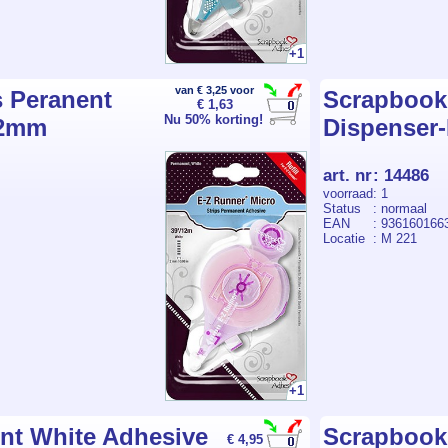
+1
van € 3,25 voor
s Peranent
Scrapbook
€ 1,63
Nu 50% korting!
 2mm
Dispenser
art. nr
:
14486
voorraad
: 1
Status
: normaal
EAN
: 936160166
Locatie
: M 221
+1
nt White Adhesive
Scrapbook
€ 4,95