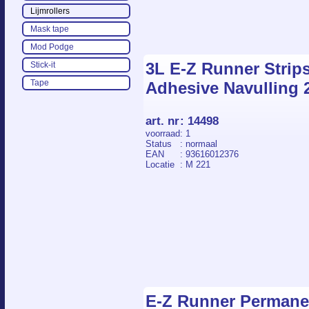
Lijmrollers
Mask tape
Mod Podge
3L E-Z Runner Strip
Stick-it
Tape
Adhesive Navulling
art. nr
:
14498
voorraad
: 1
Status
: normaal
EAN
: 93616012376
Locatie
: M 221
E-Z Runner Permane