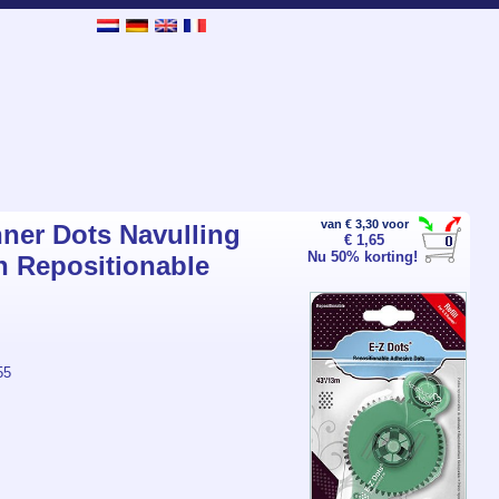
van € 3,30 voor
ner Dots Navulling
€ 1,65
Nu 50% korting!
 Repositionable
55