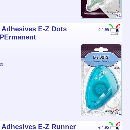
+1
 Adhesives E-Z Dots
€ 4,95
-PErmanent
33
+1
 Adhesives E-Z Runner
€ 4,95