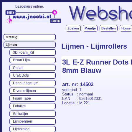
bezoekers online.
.
Zoeken
Mandje
Bestellen
Home
< terug
Lijmen - Lijmrollers
Lijmen
3D Foam_Kit
3L E-Z Runner Dots 
Bison Lijm
Collall
8mm Blauw
Craft Dots
Decoupage lijm
art. nr
:
14502
voorraad
: 1
Diverse lijmen
Status
: normaal
EAN
: 93616012031
Foam Tape
Locatie
: M 221
Fotolijm
Glitterlijm
Lijmpennen
Lijmpistool