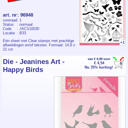
art. nr
:
96948
voorraad
: 1
Status
: normaal
Code
: JACS10030
Locatie
: B33
Eén sheet met Clear stamps met prachtige
+1
afbeeldingen en/of teksten. Formaat: 14,8 x
21 cm
van € 6,99 voor
Die - Jeanines Art -
€ 4,54
Nu 35% korting!
Happy Birds