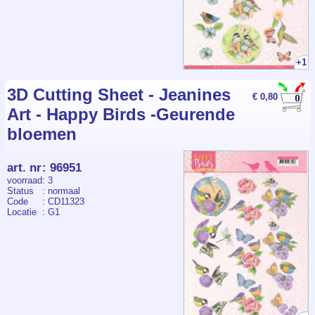
+1
3D Cutting Sheet - Jeanines
€ 0,80
Art - Happy Birds -Geurende
bloemen
art. nr
:
96951
voorraad
: 3
Status
: normaal
Code
: CD11323
Locatie
: G1