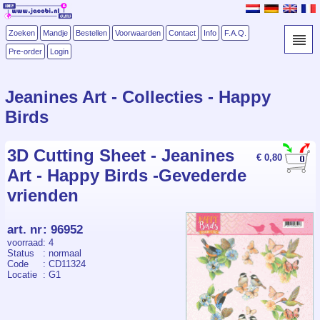
Zoeken
Mandje
Bestellen
Voorwaarden
Contact
Info
F.A.Q.
Pre-order
Login
Jeanines Art - Collecties - Happy
Birds
3D Cutting Sheet - Jeanines
€ 0,80
Art - Happy Birds -Gevederde
vrienden
art. nr
:
96952
voorraad
: 4
Status
: normaal
Code
: CD11324
Locatie
: G1