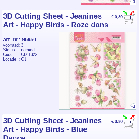
+1
3D Cutting Sheet - Jeanines
€ 0,80
Art - Happy Birds - Roze dans
art. nr
:
96950
voorraad
: 3
Status
: normaal
Code
: CD11322
Locatie
: G1
+1
3D Cutting Sheet - Jeanines
€ 0,80
Art - Happy Birds - Blue
Dance