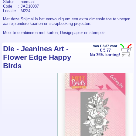
Status
: normaal
Code
: JAD10087
Locatie
: M224
Met deze Snijmal is het eenvoudig om een extra dimensie toe te voegen
aan bijzondere kaarten en scrapbooking-projecten.
Mooi te combineren met karton, Designpapier en stempels.
De Snijmal is geschikt voor de gangbare stans- en embossingmachines.
van € 8,87 voor
Die - Jeanines Art -
€ 5,77
Verpakt per stuk.
Nu 35% korting!
Flower Edge Happy
Birds