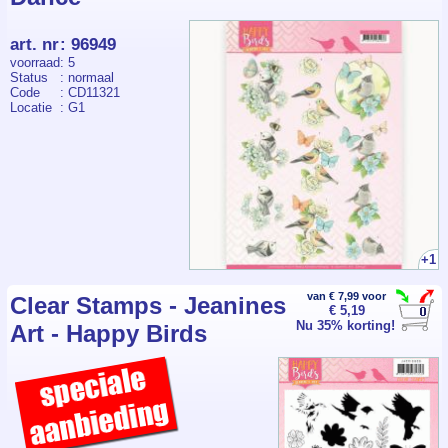
art. nr
:
96949
voorraad
: 5
Status
: normaal
Code
: CD11321
Locatie
: G1
+1
van € 7,99 voor
Clear Stamps - Jeanines
€ 5,19
Nu 35% korting!
Art - Happy Birds