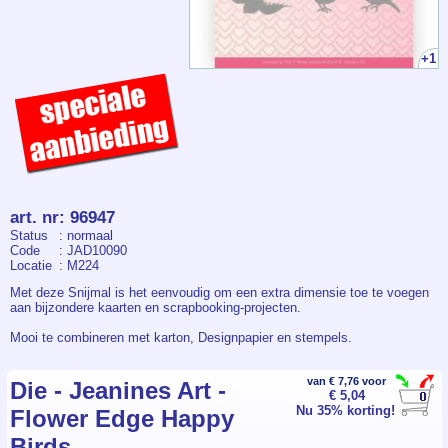
+1
art. nr
:
96947
Status
: normaal
Code
: JAD10090
Locatie
: M224
Met deze Snijmal is het eenvoudig om een extra dimensie toe te voegen
aan bijzondere kaarten en scrapbooking-projecten.
Mooi te combineren met karton, Designpapier en stempels.
De Snijmal is geschikt voor de gangbare stans- en embossingmachines.
van € 7,76 voor
Die - Jeanines Art -
€ 5,04
Verpakt per stuk.
Nu 35% korting!
Flower Edge Happy
Birds