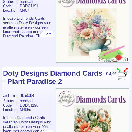
Status
: normaal
Code
: DDDC1191
Locatie
: M407
In deze Diamonds Cards
sets van Dotty Designs vind
je alle materialen voor één
kaart met daarop een deel
+ >>
Diamond Painting. Elk
pakketje bevat een
voorbedrukte kaart +
envelop, voldoende
steentjes, pen, wax en bakje.
+1
Doty Designs Diamond Cards
€ 4,99
- Plant Paradise 2
art. nr
:
95443
Status
: normaal
Code
: DDDC1190
Locatie
: M405a
In deze Diamonds Cards
sets van Dotty Designs vind
je alle materialen voor één
kaart met daarop een deel