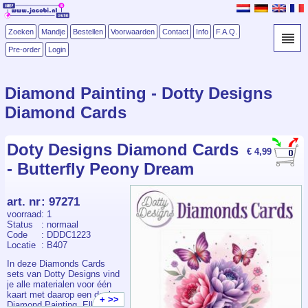
Zoeken
Mandje
Bestellen
Voorwaarden
Contact
Info
F.A.Q.
Pre-order
Login
Diamond Painting - Dotty Designs
Diamond Cards
Doty Designs Diamond Cards
€ 4,99
- Butterfly Peony Dream
art. nr
:
97271
voorraad
: 1
Status
: normaal
Code
: DDDC1223
Locatie
: B407
In deze Diamonds Cards
sets van Dotty Designs vind
je alle materialen voor één
kaart met daarop een deel
+ >>
Diamond Painting. Elk