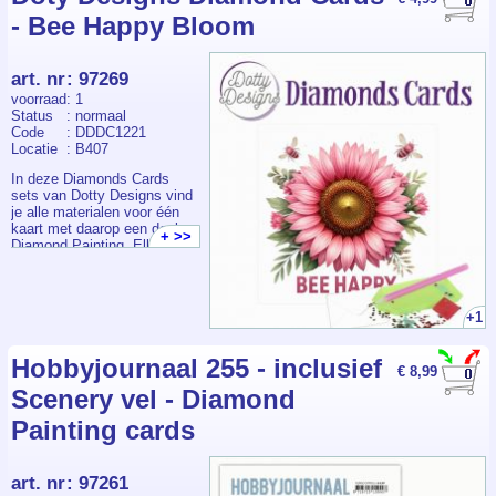
- Bee Happy Bloom
art. nr
:
97269
voorraad
: 1
Status
: normaal
Code
: DDDC1221
Locatie
: B407
In deze Diamonds Cards
sets van Dotty Designs vind
je alle materialen voor één
kaart met daarop een deel
+ >>
Diamond Painting. Elk
pakketje bevat een
voorbedrukte kaart +
envelop, voldoende
steentjes, pen, wax en bakje.
+1
Hobbyjournaal 255 - inclusief
€ 8,99
Scenery vel - Diamond
Painting cards
art. nr
:
97261