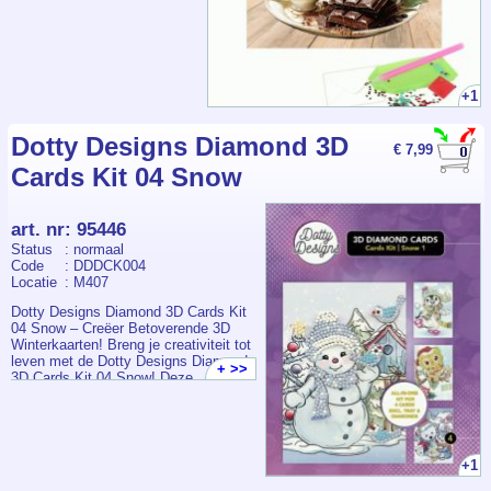
+1
Dotty Designs Diamond 3D
€ 7,99
Cards Kit 04 Snow
art. nr
:
95446
Status
: normaal
Code
: DDDCK004
Locatie
: M407
Dotty Designs Diamond 3D Cards Kit
04 Snow – Creëer Betoverende 3D
Winterkaarten! Breng je creativiteit tot
leven met de Dotty Designs Diamond
+ >>
3D Cards Kit 04 Snow! Deze
sfeervolle kit laat je vier schitterende
winterkaarten maken met een
sprankelend 3D-sneeuwontwerp dat
gegarandeerd indruk maakt. Of je nu
een doorgewinterde hobbyist bent of
+1
net begint, deze kit biedt alles wat je