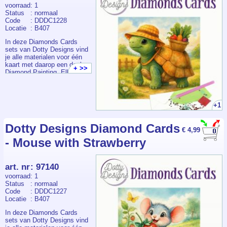
voorraad
: 1
Status
: normaal
Code
: DDDC1228
Locatie
: B407
In deze Diamonds Cards
sets van Dotty Designs vind
je alle materialen voor één
kaart met daarop een deel
+ >>
Diamond Painting. Elk
pakketje bevat een
voorbedrukte kaart +
envelop, voldoende
steentjes, pen, wax en bakje.
+1
Dotty Designs Diamond Cards
€ 4,99
- Mouse with Strawberry
art. nr
:
97140
voorraad
: 1
Status
: normaal
Code
: DDDC1227
Locatie
: B407
In deze Diamonds Cards
sets van Dotty Designs vind