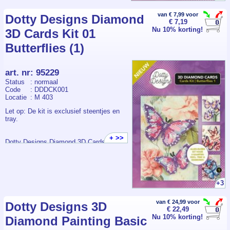
van € 7,99 voor
Dotty Designs Diamond
€ 7,19
Nu 10% korting!
3D Cards Kit 01
Butterflies (1)
art. nr
:
95229
Status
: normaal
Code
: DDDCK001
Locatie
: M 403
Let op: De kit is exclusief steentjes en
tray.
+ >>
Dotty Designs Diamond 3D Cards Kit 01
Butterflies – Creëer Schitterende 3D
Vlinderkaarten!
+3
Breng je creativiteit tot leven met de
van € 24,99 voor
Dotty Designs 3D
Dotty Designs Diamond 3D Cards Kit 01
€ 22,49
Butterflies! Deze prachtige kit laat je vier
Nu 10% korting!
Diamond Painting Basic
betoverende kaarten maken met een
sprankelende 3D-vlinderontwerp dat