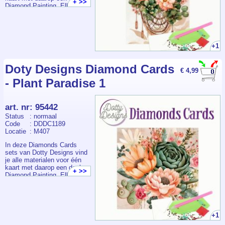
+ >>
Diamond Painting. Elk
pakketje bevat een
voorbedrukte kaart +
envelop, voldoende
steentjes, pen, wax en bakje.
+1
Doty Designs Diamond Cards
€ 4,99
- Plant Paradise 1
art. nr
:
95442
Status
: normaal
Code
: DDDC1189
Locatie
: M407
In deze Diamonds Cards
sets van Dotty Designs vind
je alle materialen voor één
kaart met daarop een deel
+ >>
Diamond Painting. Elk
pakketje bevat een
voorbedrukte kaart +
envelop, voldoende
steentjes, pen, wax en bakje.
+1