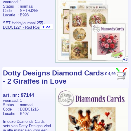
voorraad
: 1
Status
: normaal
Code
: SETHJ255
Locatie
: B998
SET Hobbyjournaal 255 -
+ >>
DDDC1224 - Red Roses
+3
Dotty Designs Diamond Cards
€ 4,99
- 2 Giraffes in Love
art. nr
:
97144
voorraad
: 1
Status
: normaal
Code
: DDDC1216
Locatie
: B407
In deze Diamonds Cards
sets van Dotty Designs vind
je alle materialen voor één