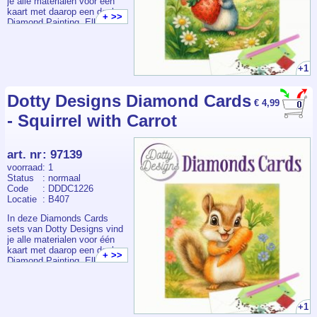
je alle materialen voor één
kaart met daarop een deel
+ >>
Diamond Painting. Elk
pakketje bevat een
voorbedrukte kaart +
envelop, voldoende
steentjes, pen, wax en bakje.
+1
Dotty Designs Diamond Cards
€ 4,99
- Squirrel with Carrot
art. nr
:
97139
voorraad
: 1
Status
: normaal
Code
: DDDC1226
Locatie
: B407
In deze Diamonds Cards
sets van Dotty Designs vind
je alle materialen voor één
kaart met daarop een deel
+ >>
Diamond Painting. Elk
pakketje bevat een
voorbedrukte kaart +
envelop, voldoende
steentjes, pen, wax en bakje.
+1