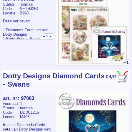
Status
: normaal
Code
: SETHJ254
Locatie
: B998
Deze set bevat:
1 Diamonds Cards set van
Dotty Designs
+ >>
1 Berry Beauty Scenery
knipvel
1 Hobbyjournaal 254
+1
Dotty Designs Diamond Cards
€ 4,99
- Swans
art. nr
:
97083
voorraad
: 1
Status
: normaal
Code
: DDDC1215
Locatie
: M405
In deze Diamonds Cards
sets van Dotty Designs vind