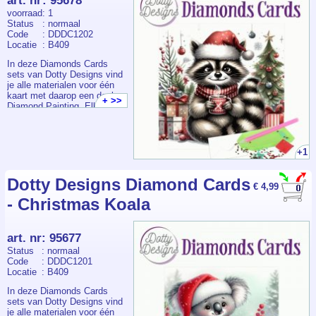
art. nr
:
95678
van 3D Diamond Cards!
voorraad
: 1
Status
: normaal
Code
: DDDC1202
Locatie
: B409
In deze Diamonds Cards
sets van Dotty Designs vind
je alle materialen voor één
kaart met daarop een deel
+ >>
Diamond Painting. Elk
pakketje bevat een
voorbedrukte kaart +
envelop, voldoende
steentjes, pen, wax en bakje.
+1
Dotty Designs Diamond Cards
€ 4,99
- Christmas Koala
art. nr
:
95677
Status
: normaal
Code
: DDDC1201
Locatie
: B409
In deze Diamonds Cards
sets van Dotty Designs vind
je alle materialen voor één