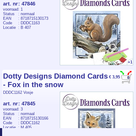
art. nr
:
47846
voorraad
: 1
Status
: normaal
EAN
: 8718715130173
Code
: DDDC1163
Locatie
: B 407
+1
Dotty Designs Diamond Cards
€ 3,95
- Fox in the snow
DDDC1162 Vosje
art. nr
:
47845
voorraad
: 3
Status
: normaal
EAN
: 8718715130166
Code
: DDDC1162
Locatie
: M 405