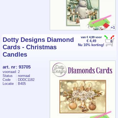
+1
van € 4,99 voor
Dotty Designs Diamond
€ 4,49
Nu 10% korting!
Cards - Christmas
Candles
art. nr
:
93705
voorraad
: 2
Status
: normaal
Code
: DDDC1182
Locatie
: B405