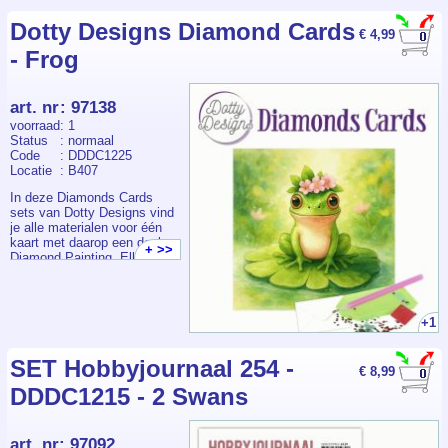
Dotty Designs Diamond Cards
€ 4,99
- Frog
art. nr
:
97138
voorraad
: 1
Status
: normaal
Code
: DDDC1225
Locatie
: B407
In deze Diamonds Cards
sets van Dotty Designs vind
je alle materialen voor één
kaart met daarop een deel
+ >>
Diamond Painting. Elk
pakketje bevat een
voorbedrukte kaart +
envelop, voldoende
steentjes, pen, wax en bakje.
+1
SET Hobbyjournaal 254 -
€ 8,99
DDDC1215 - 2 Swans
art. nr
:
97092