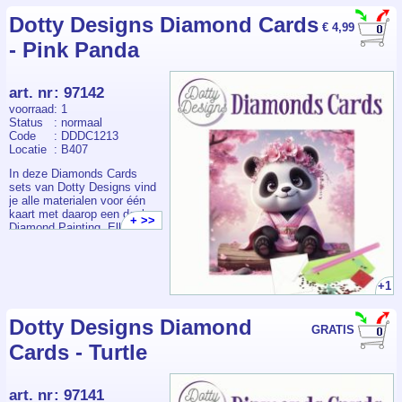
Dotty Designs Diamond Cards
€ 4,99
- Pink Panda
art. nr
:
97142
voorraad
: 1
Status
: normaal
Code
: DDDC1213
Locatie
: B407
In deze Diamonds Cards
sets van Dotty Designs vind
je alle materialen voor één
kaart met daarop een deel
+ >>
Diamond Painting. Elk
pakketje bevat een
voorbedrukte kaart +
envelop, voldoende
steentjes, pen, wax en bakje.
+1
Dotty Designs Diamond
GRATIS
Cards - Turtle
art. nr
:
97141