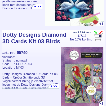
je alle materialen voor één
kaart met daarop een deel
+ >>
Diamond Painting. Elk
pakketje bevat een
voorbedrukte kaart +
envelop, voldoende
steentjes, pen, wax en bakje.
+1
van € 7,99 voor
Dotty Designs Diamond
€ 7,19
Nu 10% korting!
3D Cards Kit 03 Birds
art. nr
:
95740
voorraad
: 1
Status
: normaal
Code
: DDDCK003
Locatie
: M403
Dotty Designs Diamond 3D Cards Kit 03
Birds – Creëer Schitterende 3D
Vogelkaarten! Breng je creativiteit tot
leven met de Dotty Designs Diamond 3D
+ >>
Cards Kit 03 Birds! Deze prachtige kit
laat je vier betoverende kaarten maken
met een sprankelend 3D-vogelontwerp
dat gegarandeerd indruk maakt. Of je nu
een ervaren kunstenaar bent of net
+1
begint, deze kit biedt alles wat je nodig