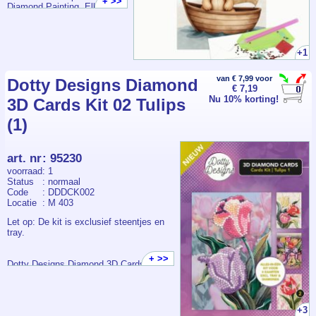
+ >>
Diamond Painting. Elk
pakketje bevat een
voorbedrukte kaart +
envelop, voldoende
steentjes, pen, wax en bakje.
+1
van € 7,99 voor
Dotty Designs Diamond
€ 7,19
Nu 10% korting!
3D Cards Kit 02 Tulips
(1)
art. nr
:
95230
voorraad
: 1
Status
: normaal
Code
: DDDCK002
Locatie
: M 403
Let op: De kit is exclusief steentjes en
tray.
+ >>
Dotty Designs Diamond 3D Cards Kit 02
+3