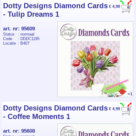
Deze maand met gratis:
Dotty Designs Diamond Cards
€ 4,99
BBSC10105 - HJ24501 -
- Tulip Dreams 1
Berries Beauties - Scenery -
Bluebird Whispers
Set:
DDDC1197 - Dotty Designs
art. nr
:
95609
Diamond Cards - Santa
Status
: normaal
Claus
Code
: DDDC1195
Locatie
: B407
Berries Beauties -Pastel
Purple Christmas
+1
Dotty Designs Diamond Cards
€ 4,99
- Coffee Moments 1
art. nr
:
95608