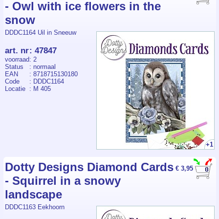
- Owl with ice flowers in the
snow
DDDC1164 Uil in Sneeuw
art. nr
:
47847
voorraad
: 2
Status
: normaal
EAN
: 8718715130180
Code
: DDDC1164
Locatie
: M 405
+1
Dotty Designs Diamond Cards
€ 3,95
- Squirrel in a snowy
landscape
DDDC1163 Eekhoorn