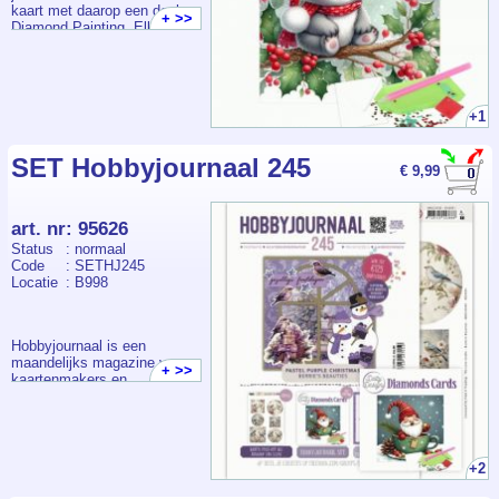
kaart met daarop een deel
+ >>
Diamond Painting. Elk
pakketje bevat een
voorbedrukte kaart +
envelop, voldoende
steentjes, pen, wax en bakje.
+1
SET Hobbyjournaal 245
€ 9,99
art. nr
:
95626
Status
: normaal
Code
: SETHJ245
Locatie
: B998
Hobbyjournaal is een
maandelijks magazine voor
+ >>
kaartenmakers en
scrapbookers, met
voorbeeldkaarten, ideeën en
patronen in verschillende
technieken. De thema's
sluiten grotendeels aan bij de
+2
betreffende tijd van het jaar.