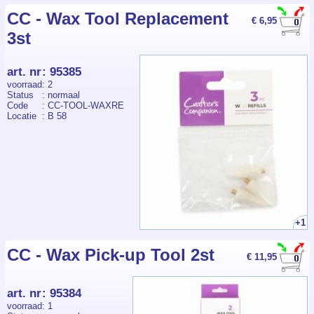
CC - Wax Tool Replacement
€ 6,95
3st
art. nr
:
95385
voorraad
: 2
Status
: normaal
Code
: CC-TOOL-WAXRE
Locatie
: B 58
+1
CC - Wax Pick-up Tool 2st
€ 11,95
art. nr
:
95384
voorraad
: 1