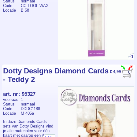
Status
: normaal
Code
: CC-TOOL-WAX
Locatie
: B 58
+1
Dotty Designs Diamond Cards
€ 4,99
- Teddy 2
art. nr
:
95327
voorraad
: 1
Status
: normaal
Code
: DDDC1188
Locatie
: M 405a
In deze Diamonds Cards
sets van Dotty Designs vind
je alle materialen voor één
kaart met daarop een deel