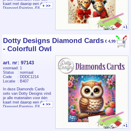
kaart met daarop een deel
+ >>
Diamond Painting. Elk
pakketje bevat een
voorbedrukte kaart +
envelop, voldoende
steentjes, pen, wax en bakje.
+1
Dotty Designs Diamond Cards
€ 4,99
- Colorfull Owl
art. nr
:
97143
voorraad
: 1
Status
: normaal
Code
: DDDC1214
Locatie
: B407
In deze Diamonds Cards
sets van Dotty Designs vind
je alle materialen voor één
kaart met daarop een deel
+ >>
Diamond Painting. Elk
pakketje bevat een
voorbedrukte kaart +
envelop, voldoende
steentjes, pen, wax en bakje.
+1