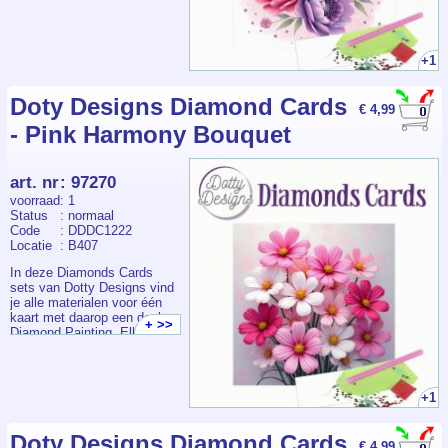
pakketje bevat een
voorbedrukte kaart +
envelop, voldoende
steentjes, pen, wax en bakje.
+1
Doty Designs Diamond Cards
€ 4,99
- Pink Harmony Bouquet
art. nr
:
97270
voorraad
: 1
Status
: normaal
Code
: DDDC1222
Locatie
: B407
In deze Diamonds Cards
sets van Dotty Designs vind
je alle materialen voor één
kaart met daarop een deel
+ >>
Diamond Painting. Elk
pakketje bevat een
voorbedrukte kaart +
envelop, voldoende
steentjes, pen, wax en bakje.
+1
Doty Designs Diamond Cards
€ 4,99