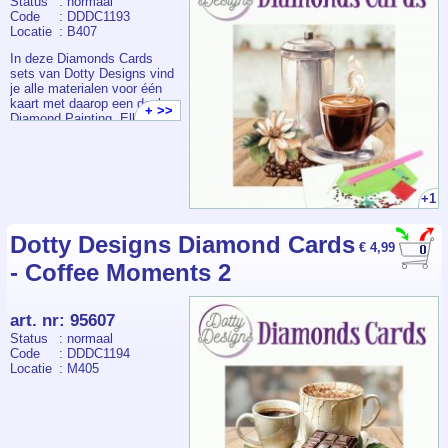
Status
: normaal
Code
: DDDC1193
Locatie
: B407
In deze Diamonds Cards
sets van Dotty Designs vind
je alle materialen voor één
kaart met daarop een deel
+ >>
Diamond Painting. Elk
pakketje bevat een
voorbedrukte kaart +
envelop, voldoende
steentjes, pen, wax en bakje.
+1
Dotty Designs Diamond Cards
€ 4,99
- Coffee Moments 2
art. nr
:
95607
Status
: normaal
Code
: DDDC1194
Locatie
: M405