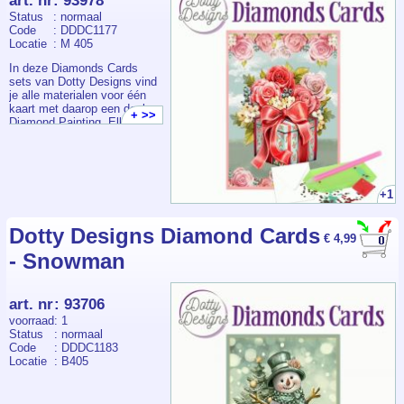
art. nr
:
93978
De Dotty Designs Diamond
Status
: normaal
3D Cards Kit 01 Butterflies
Code
: DDDC1177
(1) biedt een geweldige
Locatie
: M 405
introductie tot de 3D
Diamond Cards.
In deze Diamonds Cards
sets van Dotty Designs vind
je alle materialen voor één
kaart met daarop een deel
+ >>
Diamond Painting. Elk
Start je creatieve avontuur
pakketje bevat een
met de Dotty Designs 3D
voorbedrukte kaart +
Diamond Painting Basic Kit
envelop, voldoende
en maak schitterende 3D
steentjes, pen, wax en bakje.
kunstwerken die
gegarandeerd de aandacht
+1
trekken!
Bestel nu en ontdek waarom
Dotty Designs Diamond Cards
diamantpainting zo’n
€ 4,99
populaire en ontspannende
- Snowman
hobby is.
art. nr
:
93706
voorraad
: 1
https://youtube.com/shorts/0T1-
Status
: normaal
kNfJfmA?feature=share
Code
: DDDC1183
Locatie
: B405