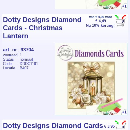
+1
van € 4,99 voor
Dotty Designs Diamond
€ 4,49
Nu 10% korting!
Cards - Christmas
Lantern
art. nr
:
93704
voorraad
: 1
Status
: normaal
Code
: DDDC1181
Locatie
: B407
+1
Dotty Designs Diamond Cards
€ 3,95