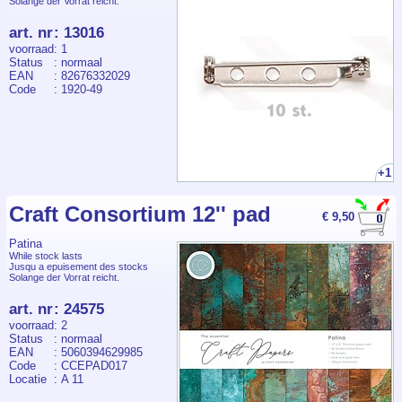
Solange der Vorrat reicht.
art. nr
:
13016
voorraad
: 1
Status
: normaal
EAN
: 82676332029
Code
: 1920-49
+1
Craft Consortium 12'' pad
€ 9,50
Patina
While stock lasts
Jusqu a epuisement des stocks
Solange der Vorrat reicht.
art. nr
:
24575
voorraad
: 2
Status
: normaal
EAN
: 5060394629985
Code
: CCEPAD017
Locatie
: A 11