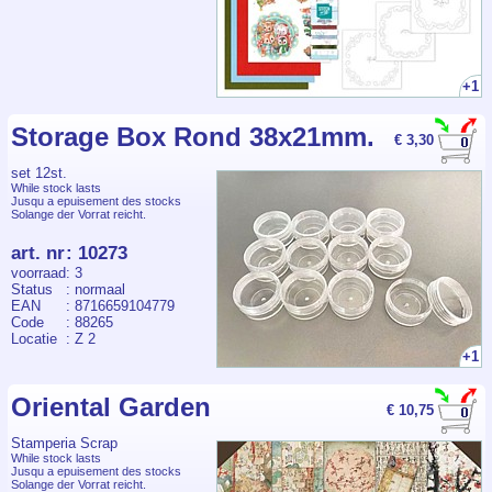
+1
Storage Box Rond 38x21mm.
€ 3,30
set 12st.
While stock lasts
Jusqu a epuisement des stocks
Solange der Vorrat reicht.
art. nr
:
10273
voorraad
: 3
Status
: normaal
EAN
: 8716659104779
Code
: 88265
Locatie
: Z 2
+1
Oriental Garden
€ 10,75
Stamperia Scrap
While stock lasts
Jusqu a epuisement des stocks
Solange der Vorrat reicht.