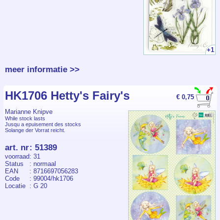
+1
meer informatie >>
HK1706 Hetty's Fairy's
€ 0,75
Marianne Knipve
While stock lasts
Jusqu a epuisement des stocks
Solange der Vorrat reicht.
art. nr
:
51389
voorraad
: 31
Status
: normaal
EAN
: 8716697056283
Code
: 99004/hk1706
Locatie
: G 20