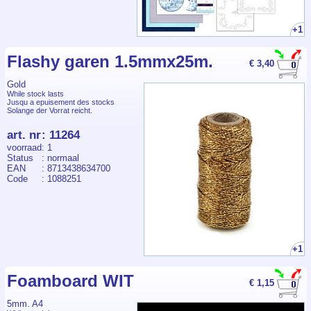
+1
Flashy garen 1.5mmx25m.
€ 3,40
Gold
While stock lasts
Jusqu a epuisement des stocks
Solange der Vorrat reicht.
art. nr
:
11264
voorraad
: 1
Status
: normaal
EAN
: 8713438634700
Code
: 1088251
+1
Foamboard WIT
€ 1,15
5mm. A4