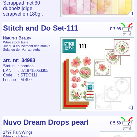
Scrappad met 30
dubbelzijdige
scrapvellen 180gr.
+1
cardstock.
Stitch and Do Set-111
€ 3,95
Nature's Beauty
While stock lasts
Jusqu a epuisement des stocks
Solange der Vorrat reicht.
art. nr
:
34983
Status
: normaal
EAN
: 8718715063303
Code
: STDO111
Locatie
: M 400
+1
Nuvo Dream Drops pearl
€ 5,50
1797 FairyWings
While stock lasts