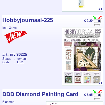
+1
Hobbyjournaal-225
€ 2,20
Incl. 3d vel
art. nr
:
36225
Status
: normaal
Code
: HJ225
+1
DDD Diamond Painting Card
€ 3,95
Bloemen