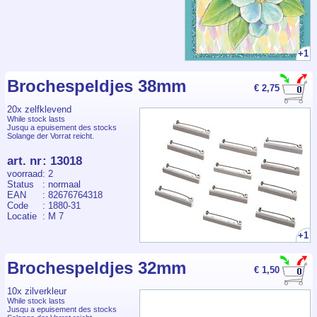
+1
Brochespeldjes 38mm
€ 2,75
20x zelfklevend
While stock lasts
Jusqu a epuisement des stocks
Solange der Vorrat reicht.
art. nr
:
13018
voorraad
: 2
Status
: normaal
EAN
: 82676764318
Code
: 1880-31
Locatie
: M 7
+1
Brochespeldjes 32mm
€ 1,50
10x zilverkleur
While stock lasts
Jusqu a epuisement des stocks