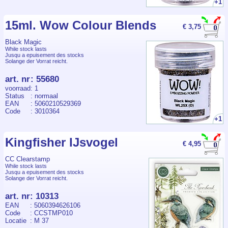
+1
15ml. Wow Colour Blends
€ 3,75
Black Magic
While stock lasts
Jusqu a epuisement des stocks
Solange der Vorrat reicht.
art. nr
:
55680
voorraad
: 1
Status
: normaal
EAN
: 5060210529369
Code
: 3010364
+1
Kingfisher IJsvogel
€ 4,95
CC Clearstamp
While stock lasts
Jusqu a epuisement des stocks
Solange der Vorrat reicht.
art. nr
:
10313
EAN
: 5060394626106
Code
: CCSTMP010
Locatie
: M 37