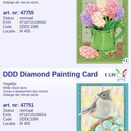
Solange der Vorrat reicht.
art. nr
:
47755
Status
: normaal
EAN
: 8718715108592
Code
: DDDC1088
Locatie
: M 405
+1
DDD Diamond Painting Card
€ 3,95
Vogeltje
While stock lasts
Jusqu a epuisement des stocks
Solange der Vorrat reicht.
art. nr
:
47751
Status
: normaal
EAN
: 8718715108554
Code
: DDDC1084
Locatie
: M 405