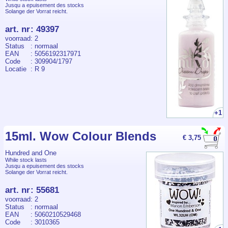
Jusqu a epuisement des stocks
Solange der Vorrat reicht.
art. nr
:
49397
voorraad
: 2
Status
: normaal
EAN
: 5056192317971
Code
: 309904/1797
Locatie
: R 9
+1
15ml. Wow Colour Blends
€ 3,75
Hundred and One
While stock lasts
Jusqu a epuisement des stocks
Solange der Vorrat reicht.
art. nr
:
55681
voorraad
: 2
Status
: normaal
EAN
: 5060210529468
Code
: 3010365