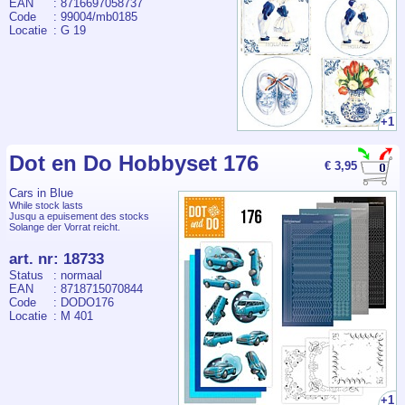
EAN
: 8716697058737
Code
: 99004/mb0185
Locatie
: G 19
+1
Dot en Do Hobbyset 176
€ 3,95
Cars in Blue
While stock lasts
Jusqu a epuisement des stocks
Solange der Vorrat reicht.
art. nr
:
18733
Status
: normaal
EAN
: 8718715070844
Code
: DODO176
Locatie
: M 401
+1