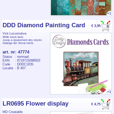
+1
DDD Diamond Painting Card
€ 3,95
Vint.Locomotive
While stock lasts
Jusqu a epuisement des stocks
Solange der Vorrat reicht.
art. nr
:
47774
Status
: normaal
EAN
: 8718715098503
Code
: DDDC1035
Locatie
: B 407
+1
LR0695 Flower display
€ 4,75
MD Creatable