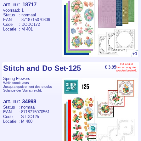
art. nr
:
18717
voorraad
: 1
Status
: normaal
EAN
: 8718715070806
Code
: DODO172
Locatie
: M 401
+1
Dit artikel
Stitch and Do Set-125
€ 3,95
kan nu nog niet
worden besteld.
Spring Flowers
While stock lasts
Jusqu a epuisement des stocks
Solange der Vorrat reicht.
art. nr
:
34998
Status
: normaal
EAN
: 8718715070561
Code
: STDO125
Locatie
: M 400