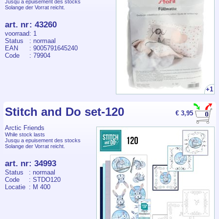
Jusqu a epuisement des stocks
Solange der Vorrat reicht.
art. nr
:
43260
voorraad
: 1
Status
: normaal
EAN
: 9005791645240
Code
: 79904
+1
Stitch and Do set-120
€ 3,95
Arctic Friends
While stock lasts
Jusqu a epuisement des stocks
Solange der Vorrat reicht.
art. nr
:
34993
Status
: normaal
Code
: STDO120
Locatie
: M 400