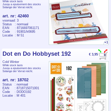
While stock lasts
Jusqu a epuisement des stocks
Solange der Vorrat reicht.
art. nr
:
42460
voorraad
: 3
Status
: normaal
EAN
: 8716697061171
Code
: 91901/lr0695
Locatie
: M 51
+1
Dot en Do Hobbyset 192
€ 3,95
Cold Winter
While stock lasts
Jusqu a epuisement des stocks
Solange der Vorrat reicht.
art. nr
:
18702
Status
: normaal
EAN
: 8718715071001
Code
: DODO192
Locatie
: M 401