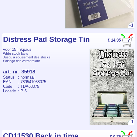
+1
Distress Pad Storage Tin
€ 14,95
voor 15 Inkpads
While stock lasts
Jusqu a epuisement des stocks
Solange der Vorrat reicht.
art. nr
:
35918
Status
: normaal
EAN
: 789541068075
Code
: TDA68075
Locatie
: P 5
+1
CD11530 Back in time
€ 0,75