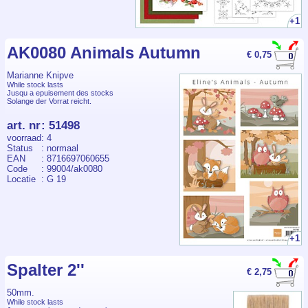
+1
AK0080 Animals Autumn
€ 0,75
Marianne Knipve
While stock lasts
Jusqu a epuisement des stocks
Solange der Vorrat reicht.
art. nr
:
51498
voorraad
: 4
Status
: normaal
EAN
: 8716697060655
Code
: 99004/ak0080
Locatie
: G 19
+1
Spalter 2''
€ 2,75
50mm.
While stock lasts