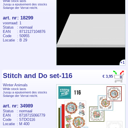
While stock lasts
Jusqu a epuisement des stocks
Solange der Vorrat reicht.
art. nr
:
18299
voorraad
: 1
Status
: normaal
EAN
: 8712127104876
Code
: 50955
Locatie
: B 29
+1
Stitch and Do set-116
€ 3,95
Winter Animals
While stock lasts
Jusqu a epuisement des stocks
Solange der Vorrat reicht.
art. nr
:
34989
Status
: normaal
EAN
: 8718715066779
Code
: STDO116
Locatie
: M 400