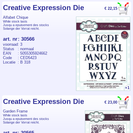
Creative Expression Die
€ 22,15
Alfabet Chique
While stock lasts
Jusqu a epuisement des stocks
Solange der Vorrat reicht.
art. nr
:
30566
voorraad
: 3
Status
: normaal
EAN
: 5055305924662
Code
: CED5423
Locatie
: B 318
+1
Creative Expression Die
€ 23,00
Garden Frame
While stock lasts
Jusqu a epuisement des stocks
Solange der Vorrat reicht.
art. nr
:
30565