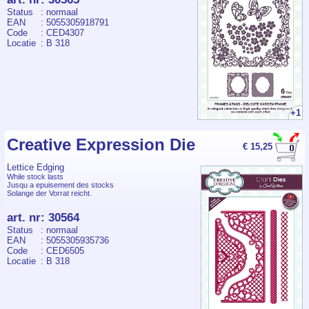
Status
: normaal
EAN
: 5055305918791
Code
: CED4307
Locatie
: B 318
+1
Creative Expression Die
€ 15,25
Lettice Edging
While stock lasts
Jusqu a epuisement des stocks
Solange der Vorrat reicht.
art. nr
:
30564
Status
: normaal
EAN
: 5055305935736
Code
: CED6505
Locatie
: B 318