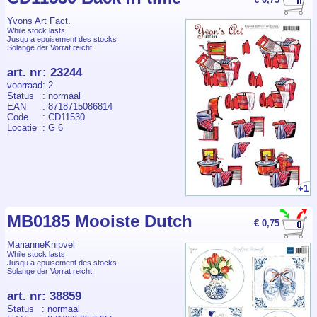
Yvons Art Fact.
While stock lasts
Jusqu a epuisement des stocks
Solange der Vorrat reicht.
art. nr
:
23244
voorraad
: 2
Status
: normaal
EAN
: 8718715086814
Code
: CD11530
Locatie
: G 6
+1
MB0185 Mooiste Dutch
€ 0,75
MarianneKnipvel
While stock lasts
Jusqu a epuisement des stocks
Solange der Vorrat reicht.
art. nr
:
38859
Status
: normaal