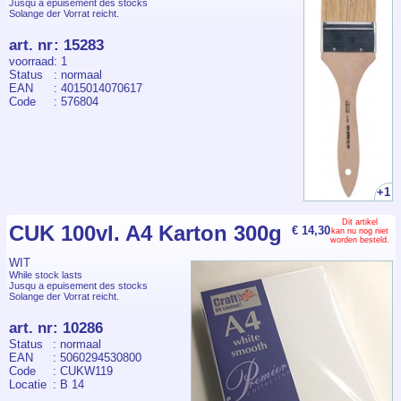
Jusqu a epuisement des stocks
Solange der Vorrat reicht.
art. nr
:
15283
voorraad
: 1
Status
: normaal
EAN
: 4015014070617
Code
: 576804
+1
Dit artikel
CUK 100vl. A4 Karton 300g
€ 14,30
kan nu nog niet
worden besteld.
WIT
While stock lasts
Jusqu a epuisement des stocks
Solange der Vorrat reicht.
art. nr
:
10286
Status
: normaal
EAN
: 5060294530800
Code
: CUKW119
Locatie
: B 14