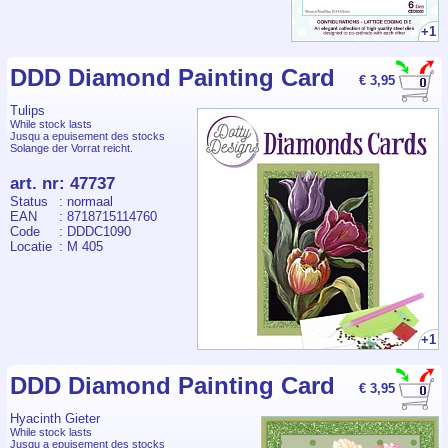
+1
DDD Diamond Painting Card
€ 3,95
Tulips
While stock lasts
Jusqu a epuisement des stocks
Solange der Vorrat reicht.
art. nr
:
47737
Status
: normaal
EAN
: 8718715114760
Code
: DDDC1090
Locatie
: M 405
+1
DDD Diamond Painting Card
€ 3,95
Hyacinth Gieter
While stock lasts
Jusqu a epuisement des stocks