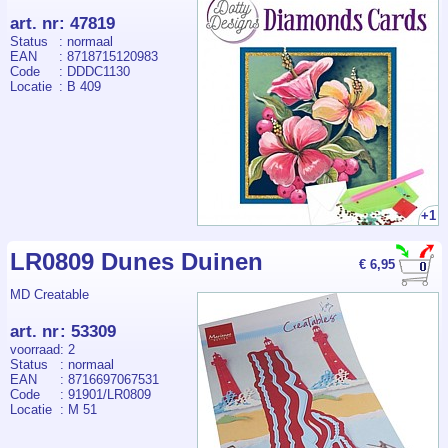
art. nr
:
47819
Status
: normaal
EAN
: 8718715120983
Code
: DDDC1130
Locatie
: B 409
+1
LR0809 Dunes Duinen
€ 6,95
MD Creatable
art. nr
:
53309
voorraad
: 2
Status
: normaal
EAN
: 8716697067531
Code
: 91901/LR0809
Locatie
: M 51