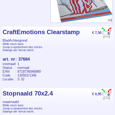
+1
CraftEmotions Clearstamp
€ 7,50
BladAchtergrond
While stock lasts
Jusqu a epuisement des stocks
Solange der Vorrat reicht.
art. nr
:
37684
voorraad
: 1
Status
: normaal
EAN
: 8718736046880
Code
: 130501/1346
Locatie
: S 32
Stopnaald 70x2.4
€ 0,95
maasnaald
While stock lasts
Jusqu a epuisement des stocks
Solange der Vorrat reicht.