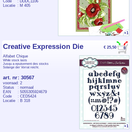
Code
: DDDC1106
Locatie
: M 405
+1
Creative Expression Die
€ 25,50
Alfabet Chique
While stock lasts
Jusqu a epuisement des stocks
Solange der Vorrat reicht.
art. nr
:
30567
voorraad
: 2
Status
: normaal
EAN
: 5055305924679
Code
: CED5424
Locatie
: B 318
+1