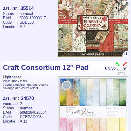
art. nr
:
35514
Status
: normaal
EAN
: 5993110000617
Code
: SBBL58
Locatie
: A 7
+1
Craft Consortium 12'' Pad
€ 9,95
Light tones
While stock lasts
Jusqu a epuisement des stocks
Solange der Vorrat reicht.
art. nr
:
24570
voorraad
: 2
Status
: normaal
EAN
: 5060394626564
Code
: CCEPAD008
Locatie
: A 11