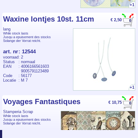
+1
Waxine lontjes 10st. 11cm
€ 2,50
lang
While stock lasts
Jusqu a epuisement des stocks
Solange der Vorrat reicht.
art. nr
:
12544
voorraad
: 2
Status
: normaal
EAN
: 4006166561603
9005791123489
Code
: 56177
Locatie
: M 7
+1
Voyages Fantastiques
€ 10,75
Stamperia Scrap
While stock lasts
Jusqu a epuisement des stocks
Solange der Vorrat reicht.
art. nr
:
35509