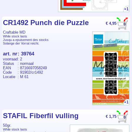
+1
CR1492 Punch die Puzzle
€ 4,95
Craftable MD
While stock lasts
Jusqu a epuisement des stocks
Solange der Vorrat reicht.
art. nr
:
39764
voorraad
: 2
Status
: normaal
EAN
: 8716697058249
Code
: 91902/cr1492
Locatie
: M 61
+1
STAFIL Fiberfil vulling
€ 1,75
50gr.
While stock lasts