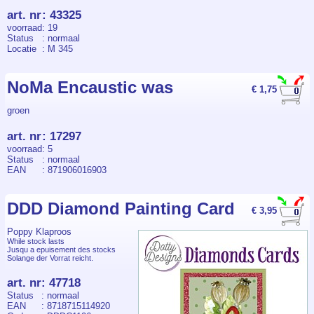
art. nr
:
43325
voorraad
: 19
Status
: normaal
Locatie
: M 345
NoMa Encaustic was
€ 1,75
groen
art. nr
:
17297
voorraad
: 5
Status
: normaal
EAN
: 871906016903
DDD Diamond Painting Card
€ 3,95
Poppy Klaproos
While stock lasts
Jusqu a epuisement des stocks
Solange der Vorrat reicht.
art. nr
:
47718
Status
: normaal
EAN
: 8718715114920