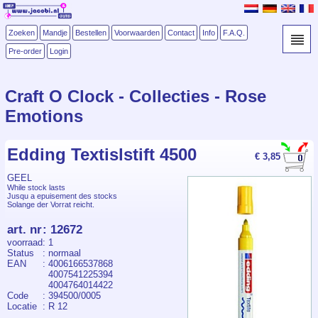
Zoeken
Mandje
Bestellen
Voorwaarden
Contact
Info
F.A.Q.
Pre-order
Login
Craft O Clock - Collecties - Rose
Emotions
Edding Textislstift 4500
€ 3,85
GEEL
While stock lasts
Jusqu a epuisement des stocks
Solange der Vorrat reicht.
art. nr
:
12672
voorraad
: 1
Status
: normaal
EAN
: 4006166537868
4007541225394
4004764014422
Code
: 394500/0005
Locatie
: R 12