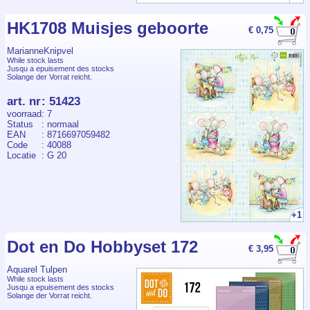
HK1708 Muisjes geboorte
€ 0,75
MarianneKnipvel
While stock lasts
Jusqu a epuisement des stocks
Solange der Vorrat reicht.
art. nr
:
51423
voorraad
: 7
Status
: normaal
EAN
: 8716697059482
Code
: 40088
Locatie
: G 20
+1
Dot en Do Hobbyset 172
€ 3,95
Aquarel Tulpen
While stock lasts
Jusqu a epuisement des stocks
Solange der Vorrat reicht.