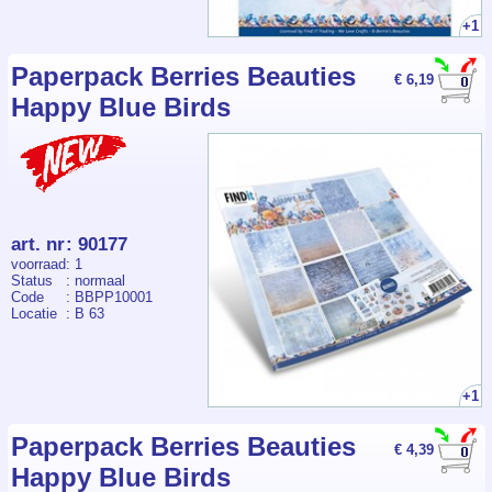
+1
Paperpack Berries Beauties
€ 6,19
Happy Blue Birds
art. nr
:
90177
voorraad
: 1
Status
: normaal
Code
: BBPP10001
Locatie
: B 63
+1
Paperpack Berries Beauties
€ 4,39
Happy Blue Birds