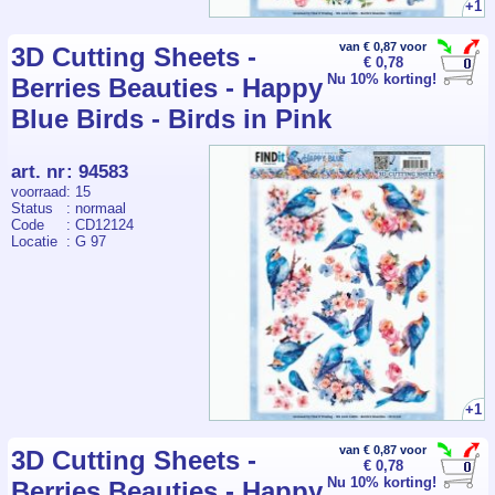
+1
van € 0,87 voor
3D Cutting Sheets -
€ 0,78
Nu 10% korting!
Berries Beauties - Happy
Blue Birds - Birds in Pink
art. nr
:
94583
voorraad
: 15
Status
: normaal
Code
: CD12124
Locatie
: G 97
+1
van € 0,87 voor
3D Cutting Sheets -
€ 0,78
Nu 10% korting!
Berries Beauties - Happy