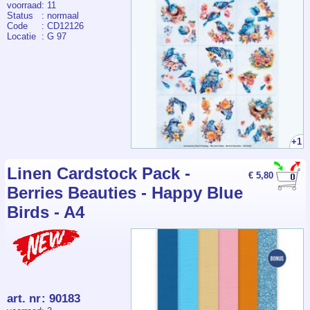
voorraad
: 11
Status
: normaal
Code
: CD12126
Locatie
: G 97
+1
Linen Cardstock Pack -
€ 5,80
Berries Beauties - Happy Blue
Birds - A4
art. nr
:
90183