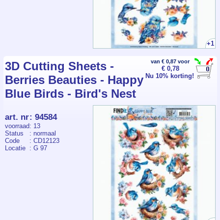
+1
van € 0,87 voor
3D Cutting Sheets -
€ 0,78
Nu 10% korting!
Berries Beauties - Happy
Blue Birds - Bird's Nest
art. nr
:
94584
voorraad
: 13
Status
: normaal
Code
: CD12123
Locatie
: G 97