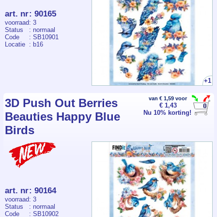
art. nr
:
90165
voorraad
: 3
Status
: normaal
Code
: SB10901
Locatie
: b16
+1
van € 1,59 voor
3D Push Out Berries
€ 1,43
Nu 10% korting!
Beauties Happy Blue
Birds
art. nr
:
90164
voorraad
: 3
Status
: normaal
Code
: SB10902