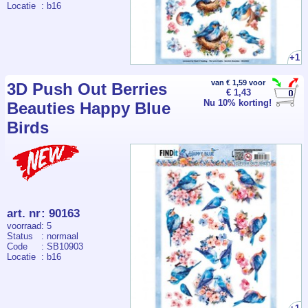
Locatie
: b16
+1
van € 1,59 voor
3D Push Out Berries
€ 1,43
Nu 10% korting!
Beauties Happy Blue
Birds
art. nr
:
90163
voorraad
: 5
Status
: normaal
Code
: SB10903
Locatie
: b16