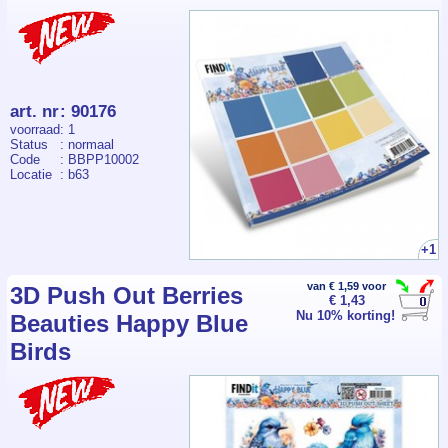
art. nr
:
90176
voorraad
: 1
Status
: normaal
Code
: BBPP10002
Locatie
: b63
+1
van € 1,59 voor
3D Push Out Berries
€ 1,43
Nu 10% korting!
Beauties Happy Blue
Birds