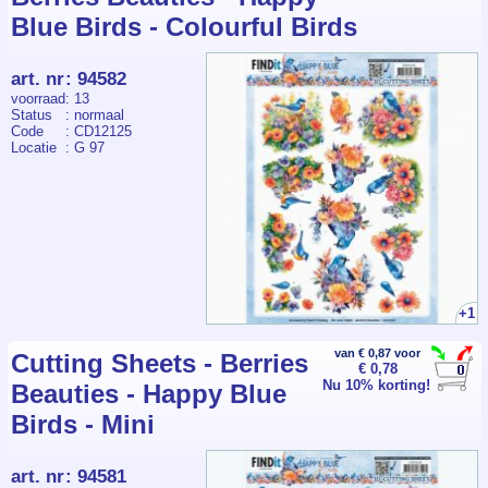
Blue Birds - Colourful Birds
art. nr
:
94582
voorraad
: 13
Status
: normaal
Code
: CD12125
Locatie
: G 97
+1
van € 0,87 voor
Cutting Sheets - Berries
€ 0,78
Nu 10% korting!
Beauties - Happy Blue
Birds - Mini
art. nr
:
94581