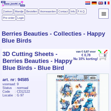
Zoeken
Mandje
Bestellen
Voorwaarden
Contact
Info
F.A.Q.
Pre-order
Login
Berries Beauties - Collecties - Happy
Blue Birds
van € 0,87 voor
3D Cutting Sheets -
€ 0,78
Nu 10% korting!
Berries Beauties - Happy
Blue Birds - Blue Bird
art. nr
:
94585
voorraad
: 9
Status
: normaal
Code
: CD12122
Locatie
: G 97