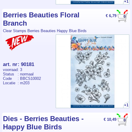
+1
Berries Beauties Floral
€ 6,79
Branch
Clear Stamps Berries Beauties Happy Blue Birds
art. nr
:
90181
voorraad
: 3
Status
: normaal
Code
: BBCS10002
Locatie
: m203
+1
Dies - Berries Beauties -
€ 10,49
Happy Blue Birds