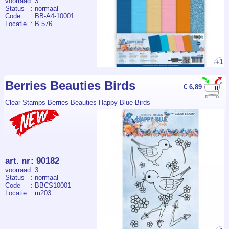
voorraad
: 3
Status
: normaal
Code
: BB-A4-10001
Locatie
: B 576
+1
Berries Beauties Birds
€ 6,89
Clear Stamps Berries Beauties Happy Blue Birds
art. nr
:
90182
voorraad
: 3
Status
: normaal
Code
: BBCS10001
Locatie
: m203