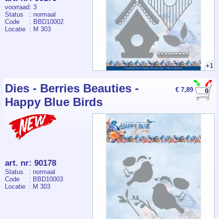
voorraad
: 3
Status
: normaal
Code
: BBD10002
Locatie
: M 303
+1
Dies - Berries Beauties -
€ 7,89
Happy Blue Birds
art. nr
:
90178
Status
: normaal
Code
: BBD10003
Locatie
: M 303