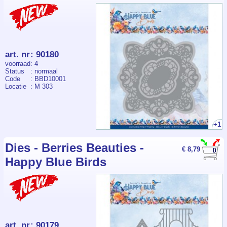
art. nr
:
90180
voorraad
: 4
Status
: normaal
Code
: BBD10001
Locatie
: M 303
+1
Dies - Berries Beauties -
€ 8,79
Happy Blue Birds
art. nr
:
90179