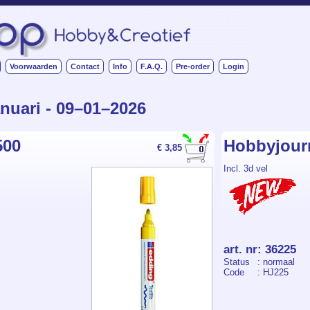
Voorwaarden
Contact
Info
F.A.Q.
Pre-order
Login
anuari - 09–01–2026
500
Hobbyjour
€ 3,85
Incl. 3d vel
art. nr
:
36225
Status
: normaal
Code
: HJ225