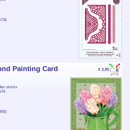
5736
+1
nd Painting Card
€ 3,95
des stocks
cht.
8592