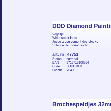
DDD Diamond Painti
Vogeltje
While stock lasts
Jusqu a epuisement des stocks
Solange der Vorrat reicht.
art. nr
:
47751
Status
: normaal
EAN
: 8718715108554
Code
: DDDC1084
Locatie
: M 405
Brochespeldjes 32