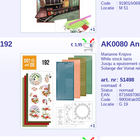
Code
: 91901/lr06
Locatie
: M 51
+1
 192
AK0080 An
€ 3,95
Marianne Knipve
While stock lasts
Jusqu a epuisement 
Solange der Vorrat rei
art. nr
:
51498
voorraad
: 4
Status
: normaal
EAN
: 871669706
Code
: 99004/ak0
Locatie
: G 19
+1