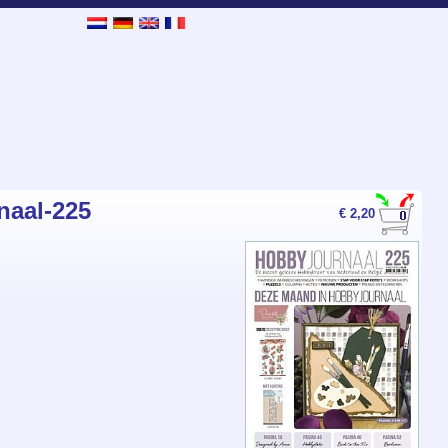
naal-225
€ 2,20