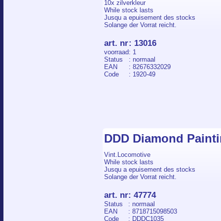
10x zilverkleur
While stock lasts
Jusqu a epuisement des stocks
Solange der Vorrat reicht.
art. nr
:
13016
voorraad
: 1
Status
: normaal
EAN
: 82676332029
Code
: 1920-49
DDD Diamond Painti
Vint.Locomotive
While stock lasts
Jusqu a epuisement des stocks
Solange der Vorrat reicht.
art. nr
:
47774
Status
: normaal
EAN
: 8718715098503
Code
: DDDC1035