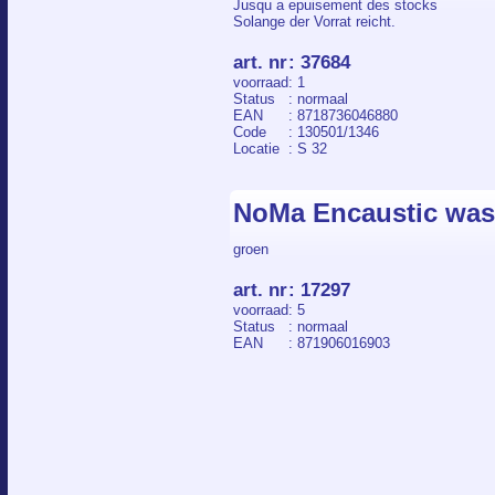
Jusqu a epuisement des stocks
Solange der Vorrat reicht.
art. nr
:
37684
voorraad
: 1
Status
: normaal
EAN
: 8718736046880
Code
: 130501/1346
Locatie
: S 32
NoMa Encaustic was
groen
art. nr
:
17297
voorraad
: 5
Status
: normaal
EAN
: 871906016903