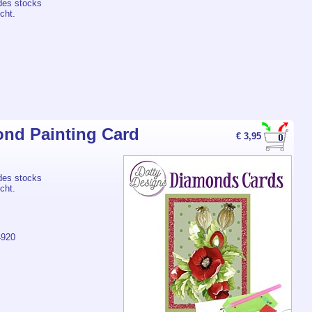
des stocks
cht.
nd Painting Card
€ 3,95
des stocks
cht.
4920