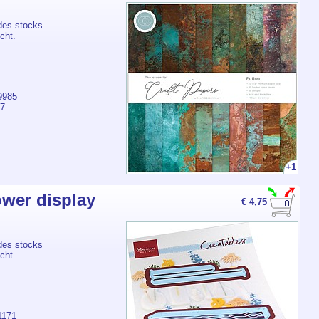
des stocks
cht.
9985
7
+1
wer display
€ 4,75
des stocks
cht.
1171