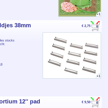
+1
ldjes 38mm
€ 2,75
des stocks
cht.
18
+1
ortium 12'' pad
€ 9,50