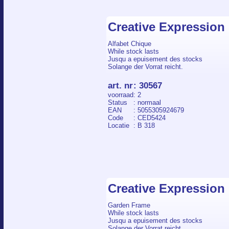
Creative Expression 
Alfabet Chique
While stock lasts
Jusqu a epuisement des stocks
Solange der Vorrat reicht.
art. nr
:
30567
voorraad
: 2
Status
: normaal
EAN
: 5055305924679
Code
: CED5424
Locatie
: B 318
Creative Expression 
Garden Frame
While stock lasts
Jusqu a epuisement des stocks
Solange der Vorrat reicht.