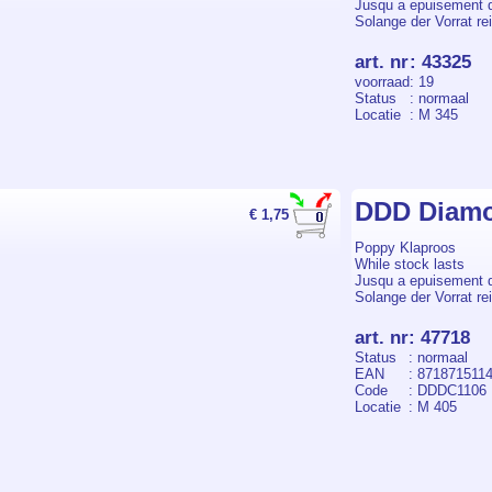
Jusqu a epuisement 
Solange der Vorrat rei
art. nr
:
43325
voorraad
: 19
Status
: normaal
Locatie
: M 345
DDD Diamo
€ 1,75
Poppy Klaproos
While stock lasts
Jusqu a epuisement 
Solange der Vorrat rei
art. nr
:
47718
Status
: normaal
EAN
: 871871511
Code
: DDDC1106
Locatie
: M 405