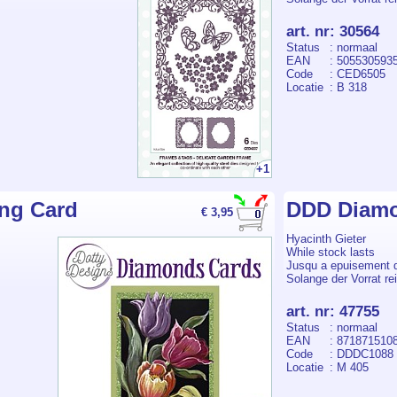
art. nr
:
30564
Status
: normaal
EAN
: 505530593
Code
: CED6505
Locatie
: B 318
+1
ng Card
DDD Diamo
€ 3,95
Hyacinth Gieter
While stock lasts
Jusqu a epuisement 
Solange der Vorrat rei
art. nr
:
47755
Status
: normaal
EAN
: 871871510
Code
: DDDC1088
Locatie
: M 405