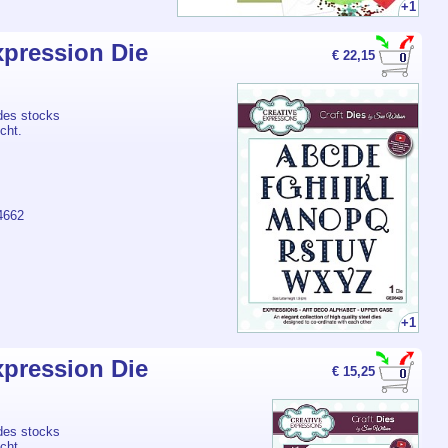
+1
xpression Die
€ 22,15
des stocks
cht.
4662
+1
xpression Die
€ 15,25
des stocks
cht.