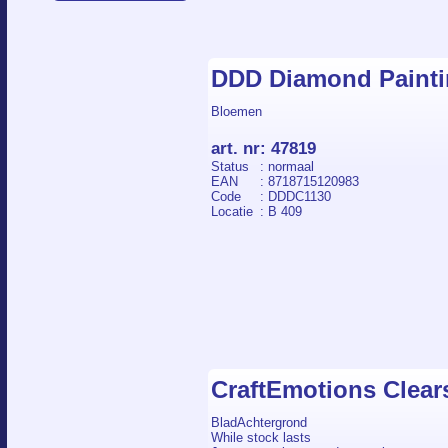
DDD Diamond Painti
Bloemen
art. nr
:
47819
Status
: normaal
EAN
: 8718715120983
Code
: DDDC1130
Locatie
: B 409
CraftEmotions Clea
BladAchtergrond
While stock lasts