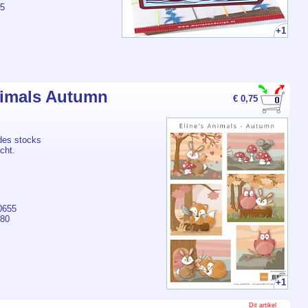
95
+1
imals Autumn
€ 0,75
des stocks
cht.
0655
080
+1
Dit artikel