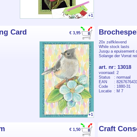
+1
ng Card
Brochespe
€ 3,95
20x zelfklevend
While stock lasts
Jusqu a epuisement 
Solange der Vorrat rei
art. nr
:
13018
voorraad
: 2
Status
: normaal
EAN
: 826767643
Code
: 1880-31
Locatie
: M 7
+1
mm
Craft Cons
€ 1,50