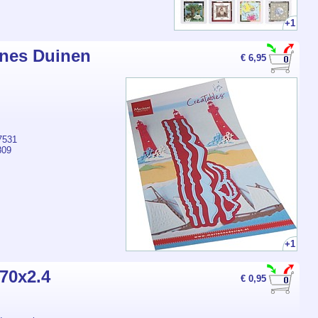
+1
nes Duinen
€ 6,95
7531
809
+1
70x2.4
€ 0,95