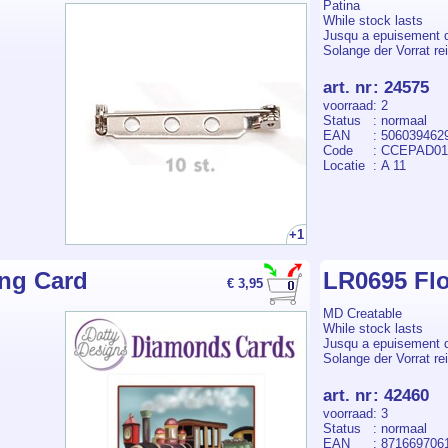
Patina
While stock lasts
Jusqu a epuisement 
Solange der Vorrat rei
art. nr
:
24575
voorraad
: 2
Status
: normaal
EAN
: 506039462
Code
: CCEPAD01
Locatie
: A 11
+1
ng Card
LR0695 Flo
€ 3,95
MD Creatable
While stock lasts
Jusqu a epuisement 
Solange der Vorrat rei
art. nr
:
42460
voorraad
: 3
Status
: normaal
EAN
: 871669706