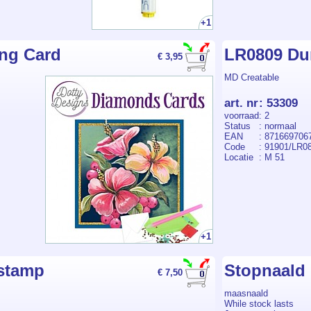
+1
ng Card
LR0809 Du
€ 3,95
MD Creatable
art. nr
:
53309
voorraad
: 2
Status
: normaal
EAN
: 871669706
Code
: 91901/LR0
Locatie
: M 51
+1
rstamp
Stopnaald 
€ 7,50
maasnaald
While stock lasts