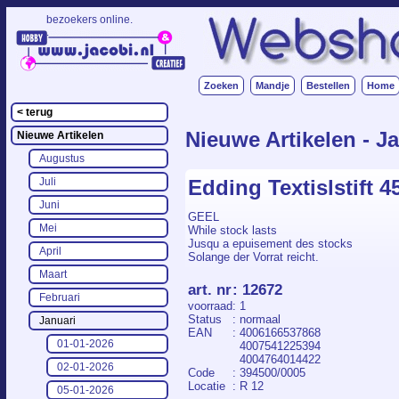
bezoekers online.
.
Zoeken
Mandje
Bestellen
Home
< terug
Nieuwe Artikelen - J
Nieuwe Artikelen
Augustus
Edding Textislstift 4
Juli
Juni
GEEL
Mei
While stock lasts
Jusqu a epuisement des stocks
April
Solange der Vorrat reicht.
Maart
art. nr
:
12672
Februari
voorraad
: 1
Status
: normaal
Januari
EAN
: 4006166537868
01-01-2026
4007541225394
4004764014422
02-01-2026
Code
: 394500/0005
Locatie
: R 12
05-01-2026