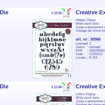
Die
Creative E
€ 25,50
Alfabet Chique
While stock lasts
Jusqu a epuisement 
Solange der Vorrat rei
art. nr
:
30566
voorraad
: 3
Status
: normaal
EAN
: 505530592
Code
: CED5423
Locatie
: B 318
+1
Die
Creative E
€ 23,00
Lettice Edging
While stock lasts
Jusqu a epuisement 
Solange der Vorrat rei