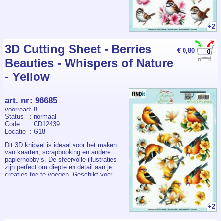
diverse gelegenheden zoals verjaardagen
en bedankkaartjes. Eenvoudig in gebruik
voor zowel beginners als ervaren
hobbyisten. Onmisbaar voor iedereen die
+2
graag 3D-kaarten maakt.
3D Cutting Sheet - Berries
€ 0,80
Beauties - Whispers of Nature
- Yellow
art. nr
:
96685
voorraad
: 8
Status
: normaal
Code
: CD12439
Locatie
: G18
Dit 3D knipvel is ideaal voor het maken
van kaarten, scrapbooking en andere
papierhobby’s. De sfeervolle illustraties
zijn perfect om diepte en detail aan je
creaties toe te voegen. Geschikt voor
diverse gelegenheden zoals verjaardagen
en bedankkaartjes. Eenvoudig in gebruik
voor zowel beginners als ervaren
hobbyisten. Onmisbaar voor iedereen die
+2
graag 3D-kaarten maakt.