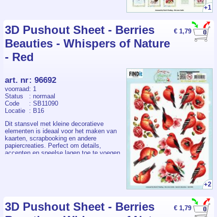
+1
3D Pushout Sheet - Berries
€ 1,79
Beauties - Whispers of Nature
- Red
art. nr
:
96692
voorraad
: 1
Status
: normaal
Code
: SB11090
Locatie
: B16
Dit stansvel met kleine decoratieve
elementen is ideaal voor het maken van
kaarten, scrapbooking en andere
papiercreaties. Perfect om details,
accenten en speelse lagen toe te voegen
aan elk ontwerp. Een veelzijdig en
gebruiksvriendelijk stansvel voor zowel
beginners als ervaren hobbyisten.
+2
3D Pushout Sheet - Berries
€ 1,79