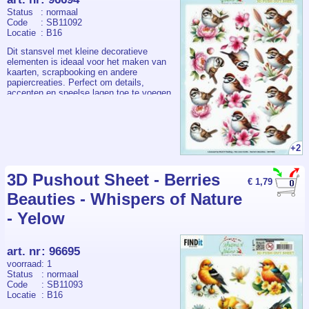
Status
: normaal
Code
: SB11092
Locatie
: B16
Dit stansvel met kleine decoratieve
elementen is ideaal voor het maken van
kaarten, scrapbooking en andere
papiercreaties. Perfect om details,
accenten en speelse lagen toe te voegen
aan elk ontwerp. Een veelzijdig en
gebruiksvriendelijk stansvel voor zowel
beginners als ervaren hobbyisten.
+2
3D Pushout Sheet - Berries
€ 1,79
Beauties - Whispers of Nature
- Yelow
art. nr
:
96695
voorraad
: 1
Status
: normaal
Code
: SB11093
Locatie
: B16