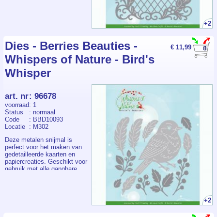
embossingmachines. Ideaal
voor kaarten maken,
scrapbooking en creatieve
+2
projecten. Het formaat van
de set is circa 13,5 × 13 cm,
waardoor je volop
Dies - Berries Beauties -
€ 11,99
ontwerpmogelijkheden hebt.
Whispers of Nature - Bird's
Whisper
art. nr
:
96678
voorraad
: 1
Status
: normaal
Code
: BBD10093
Locatie
: M302
Deze metalen snijmal is
perfect voor het maken van
gedetailleerde kaarten en
papiercreaties. Geschikt voor
gebruik met alle gangbare
stans- en
embossingmachines. Ideaal
voor kaarten maken,
scrapbooking en creatieve
+2
projecten. Het formaat van
de set is circa 13,5 × 13 cm,