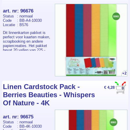
art. nr
:
96676
Status
: normaal
Code
: BB-A4-10030
Locatie
: B576
Dit linnenkarton pakket is
perfect voor kaarten maken,
scrapbooking en andere
papiercreaties. Het pakket
bevat 20 vellen van 225 -
240 grams karton in vijf
stijlvolle kleuren, aangevuld
met één bonusvel in metallic
lichtblauw. Het A4-formaat
maakt het karton ideaal voor
+2
kaartbases, lagen en grotere
ontwerpen. De
linnenstructuur geeft elke
Linen Cardstock Pack -
€ 4,28
creatie een luxe en
Berries Beauties - Whispers
professionele uitstraling.
Of Nature - 4K
art. nr
:
96675
Status
: normaal
Code
: BB-4K-10030