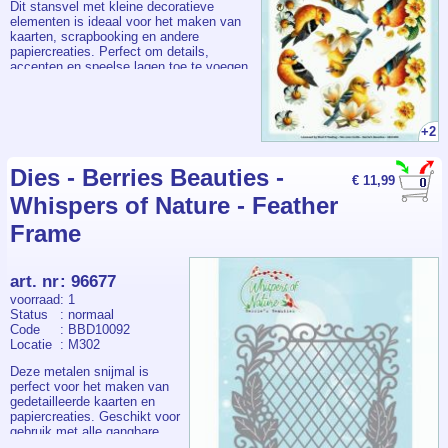
Dit stansvel met kleine decoratieve
elementen is ideaal voor het maken van
kaarten, scrapbooking en andere
papiercreaties. Perfect om details,
accenten en speelse lagen toe te voegen
aan elk ontwerp. Een veelzijdig en
gebruiksvriendelijk stansvel voor zowel
beginners als ervaren hobbyisten.
+2
Dies - Berries Beauties -
€ 11,99
Whispers of Nature - Feather
Frame
art. nr
:
96677
voorraad
: 1
Status
: normaal
Code
: BBD10092
Locatie
: M302
Deze metalen snijmal is
perfect voor het maken van
gedetailleerde kaarten en
papiercreaties. Geschikt voor
gebruik met alle gangbare
stans- en