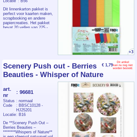
Locatie
: B56
Dit linnenkarton pakket is
perfect voor kaarten maken,
scrapbooking en andere
papiercreaties. Het pakket
bevat 20 vellen van 225 -
240 grams karton in vijf
stijlvolle kleuren, aangevuld
met één bonusvel in metallic
lichtblauw. Dankzij het
formaat van 13,5 × 27 cm is
+3
het karton ideaal voor bases,
lagen en details. De
Dit artikel
linnenstructuur geeft elke
Scenery Push out - Berries
€ 1,79
kan nu nog niet
creatie een luxe en
worden besteld.
Beauties - Whisper of Nature
professionele uitstraling. Een
veelzijdig kartonpakket voor
iedere creatieve hobbyist.
art.
:
96681
nr
Status
: normaal
Code
: BBSC10128 -
HJ25201
Locatie
: B16
De **Scenery Push Out –
Berries Beauties –
********Whispers of Nature**
is een sfeervol natuurvel vol