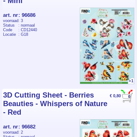
- Mini
art. nr
:
96686
voorraad
: 3
Status
: normaal
Code
: CD12440
Locatie
: G18
+1
3D Cutting Sheet - Berries
€ 0,80
Beauties - Whispers of Nature
- Red
art. nr
:
96682
voorraad
: 2
Status
: normaal