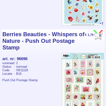
+2
Berries Beauties - Whispers of
€ 1,79
Nature - Push Out Postage
Stamp
art. nr
:
96696
voorraad
: 2
Status
: normaal
Code
: SB11118
Locatie
: B16
Push Out Postage Stamp