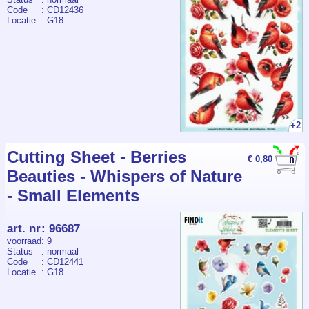
Code
: CD12436
Locatie
: G18
+2
Cutting Sheet - Berries
€ 0,80
Beauties - Whispers of Nature
- Small Elements
art. nr
:
96687
voorraad
: 9
Status
: normaal
Code
: CD12441
Locatie
: G18