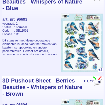
Beauties - Whispers of Nature
- Blue
art. nr
:
96693
voorraad
: 1
Status
: normaal
Code
: SB11091
Locatie
: B16
Dit stansvel met kleine decoratieve
elementen is ideaal voor het maken van
kaarten, scrapbooking en andere
papiercreaties. Perfect om details,
accenten en speelse lagen toe te voegen
aan elk ontwerp. Een veelzijdig en
gebruiksvriendelijk stansvel voor zowel
beginners als ervaren hobbyisten.
+2
3D Pushout Sheet - Berries
€ 1,79
Beauties - Whispers of Nature
- Brown
art. nr
:
96694