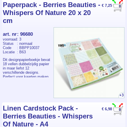
Paperpack - Berries Beauties -
€ 7,25
Whispers Of Nature 20 x 20
cm
art. nr
:
96680
voorraad
: 3
Status
: normaal
Code
: BBPP10037
Locatie
: B63
Dit designpapierboekje bevat
18 vellen dubbelzijdig papier
in maar liefst 12
verschillende designs.
Perfect voor kaarten maken,
scrapbooking en andere
papiercreaties waarbij je
graag varieert en combineert.
Dankzij het handzame
+3
formaat van 20,3 × 20,3 cm
zijn de vellen ideaal voor
zowel grote als kleine
Linen Cardstock Pack -
€ 6,98
projecten. Een veelzijdig
Berries Beauties - Whispers
papierblok dat elke creatie
een professionele uitstraling
Of Nature - A4
geeft.