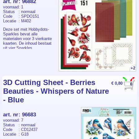
art. nr
:
96882
voorraad
: 1
Status
: normaal
Code
: SPDO151
Locatie
: M402
Deze set met Hobbydots-
Sparkles bevat alle
materialen voor 3 vierkante
kaarten. De inhoud bestaat
uit vier Sparkles
stickervellen, drie 3D-
afbeeldingen, drie witte
oplegkaarten met
bijpassende patronen en drie
+2
vellen kaartkarton. Het
patroon is in kleur
voorgedrukt op de
3D Cutting Sheet - Berries
€ 0,80
oplegkaarten, waardoor je de
Beauties - Whispers of Nature
stickers, zonder een Led
Board te gebruiken, direct
- Blue
hierop kunt plakken.
art. nr
:
96683
voorraad
: 7
Status
: normaal
Code
: CD12437
Locatie
: G18