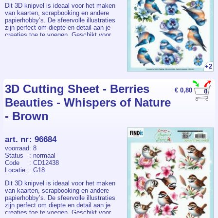
Dit 3D knipvel is ideaal voor het maken
van kaarten, scrapbooking en andere
papierhobby’s. De sfeervolle illustraties
zijn perfect om diepte en detail aan je
creaties toe te voegen. Geschikt voor
diverse gelegenheden zoals verjaardagen
en bedankkaartjes. Eenvoudig in gebruik
voor zowel beginners als ervaren
hobbyisten. Onmisbaar voor iedereen die
+2
graag 3D-kaarten maakt.
3D Cutting Sheet - Berries
€ 0,80
Beauties - Whispers of Nature
- Brown
art. nr
:
96684
voorraad
: 8
Status
: normaal
Code
: CD12438
Locatie
: G18
Dit 3D knipvel is ideaal voor het maken
van kaarten, scrapbooking en andere
papierhobby’s. De sfeervolle illustraties
zijn perfect om diepte en detail aan je
creaties toe te voegen. Geschikt voor