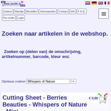
Zoeken
Mandje
Bestellen
Voorwaarden
Contact
Info
F.A.Q.
Pre-order
Login
Zoeken naar artikelen in de webshop.
Zoeken op (delen van) de omschrijving,
artikelnummer, barcode, kleur enz.
Opnieuw zoeken
Cutting Sheet - Berries
€ 0,80
Beauties - Whispers of Nature