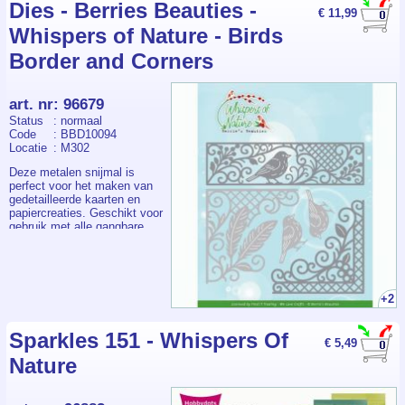
waardoor je volop
Dies - Berries Beauties -
€ 11,99
ontwerpmogelijkheden hebt.
Whispers of Nature - Birds
Border and Corners
art. nr
:
96679
Status
: normaal
Code
: BBD10094
Locatie
: M302
Deze metalen snijmal is
perfect voor het maken van
gedetailleerde kaarten en
papiercreaties. Geschikt voor
gebruik met alle gangbare
stans- en
embossingmachines. Ideaal
voor kaarten maken,
scrapbooking en creatieve
projecten. Het formaat van
+2
de set is circa 13,5 × 13 cm,
waardoor je volop
ontwerpmogelijkheden hebt.
Sparkles 151 - Whispers Of
€ 5,49
Nature